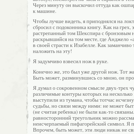
Через минуту он выскочил оттуда как ошп
к машине.
Чтобы лучше видеть, я приподнялся на лок
сбросил с подоконника книгу. Как на грех, 
растрепанный том Шекспира с бронзовым 
раскрывшийся на том месте, где Анджело «
в своей страсти к Изабелле. Как заманчиво
наложить на эту!
Я задумчиво взвесил нож в руке.
Конечно же, это был уже другой нож. Тот же
Быть может, разминувшись со мною, он пр
Я думал о сокровенном смысле двух-трех чу
различимые контуры которых на несколько
выступили из тумана, чтобы тотчас исчезн
судьбы, но связи между ними: не может быт
(не считая ребенка) не были как-то связан
равносторонний треугольник можно рассма
неисчерпаемый пифагорейский символ. Я п
Впрочем, быть может, эти люди никак не св