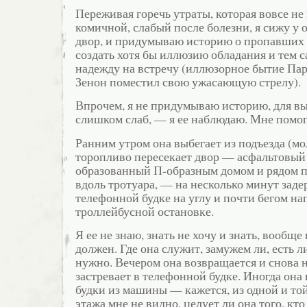
Переживая горечь утраты, которая вовсе не
комичной, слабый после болезни, я сижу у 
двор, и придумываю историю о пропавших 
создать хотя бы иллюзию обладания и тем 
надежду на встречу (иллюзорное бытие Пар
Зенон поместил свою ужасающую стрелу).
Впрочем, я не придумываю историю, для в
слишком слаб, — я ее наблюдаю. Мне помо
Ранним утром она выбегает из подъезда (мо
торопливо пересекает двор — асфальтовый
образованный П-образным домом и рядом 
вдоль тротуара, — на несколько минут заде
телефонной будке на углу и почти бегом на
троллейбусной остановке.
Я ее не знаю, знать не хочу и знать, вообще 
должен. Где она служит, замужем ли, есть л
нужно. Вечером она возвращается и снова 
застревает в телефонной будке. Иногда она 
будки из машины — кажется, из одной и той
этажа мне не видно, целует ли она того, кто