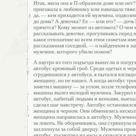
Итак, жила она в П-образном доме или нет?
приезжала к любовнику или навещала тяже
да, — кем приходится ей мужчина, подвоз
до дома? А девочка? Ее — или его? — дочь?
прячется? Кому звонит из автомата? О чем 
рассказывать девочке, прогуливаясь перед
какое отношение ко всем этим сюжетам име
рассказанная соседкой, — о найденном в з
мужчине, которого убили ножом?
А наутро из того подъезда вынесли и погру
автобус кремовый гроб. Среди одетых в чер
сгрудившихся у автобуса, я пытался взглядо
женщину, но не нашел. А когда автобус трон
заметил машину — за углом, возле телефон
машины вылез молодой мужчина. Закурил и
автобус, набитый людьми и венками, выеха
сделал шаг навстречу. Автобус остановился
женщина в черном. Они обменялись нескол
женщина направилась к автобусу. Мужчина 
за локоть. Не оборачиваясь, она стряхнула е
захлопнула за собой дверцу. Мужчина пров
автобус, посмотрел на часы и скрылся в те