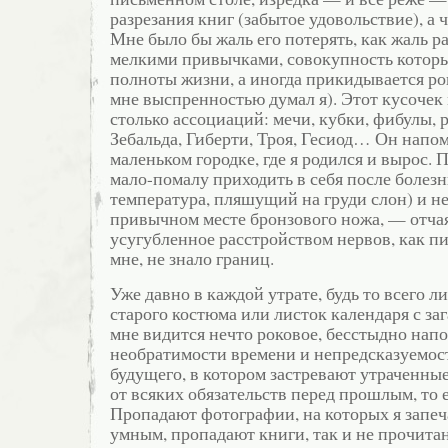
разрезания книг (забытое удовольствие), а 
Мне было бы жаль его потерять, как жаль ра
мелкими привычками, совокупность котор
полноты жизни, а иногда прикидывается ро
мне выспренностью думал я). Этот кусочек
столько ассоциаций: мечи, кубки, фибулы, р
Зебальда, Гиберти, Троя, Гесиод… Он напом
маленьком городке, где я родился и вырос. П
мало-помалу приходить в себя после болез
температура, пляшущий на груди слон) и н
привычном месте бронзового ножа, — отчая
усугубленное расстройством нервов, как пи
мне, не знало границ.
Уже давно в каждой утрате, будь то всего л
старого костюма или листок календаря с за
мне видится нечто роковое, бесстыдно на
необратимости времени и непредсказуемо
будущего, в котором застревают утраченны
от всяких обязательств перед прошлым, то 
Пропадают фотографии, на которых я запе
умным, пропадают книги, так и не прочит