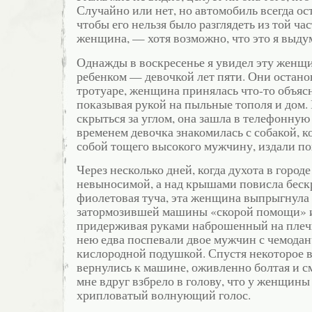
Случайно или нет, но автомобиль всегда ос
чтобы его нельзя было разглядеть из той час
женщина, — хотя возможно, что это я выду
Однажды в воскресенье я увидел эту женщ
ребенком — девочкой лет пяти. Они остан
тротуаре, женщина принялась что-то объясн
показывая рукой на пыльные тополя и дом.
скрыться за углом, она зашла в телефонную
временем девочка знакомилась с собакой, ко
собой тощего высокого мужчину, издали по
Через несколько дней, когда духота в городе
невыносимой, а над крышами повисла беск
фиолетовая туча, эта женщина выпрыгнула 
затормозившей машины «скорой помощи» и
придерживая руками наброшенный на плечи
нею едва поспевали двое мужчин с чемода
кислородной подушкой. Спустя некоторое 
вернулись к машине, оживленно болтая и с
мне вдруг взбрело в голову, что у женщин
хрипловатый волнующий голос.