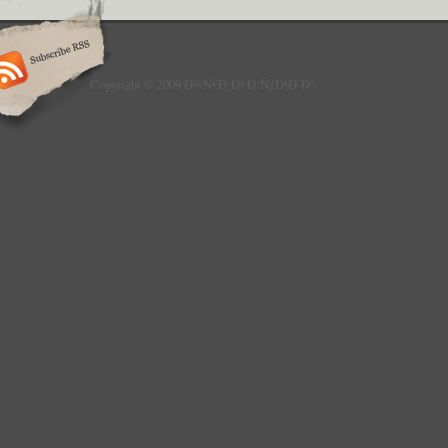
Copyright © 2009 Ð®Ñ€Ð¸Ð¹ Ð‘ÑƒÐ¹Ð´Ð°