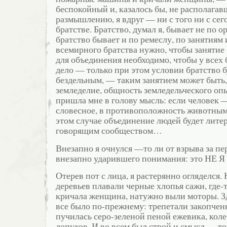
беспокойный и, казалось бы, не располага
размышлению, я вдруг — ни с того ни с сег
братстве. Братство, думал я, бывает не по 
братство бывает и по ремеслу, по занятиям 
всемирного братства нужно, чтобы занятие
для объединения необходимо, чтобы у всех
дело — только при этом условии братство б
бездельным, — таким занятием может быть,
земледелие, общность земледельческого опы
пришла мне в голову мысль: если человек 
словесное, в противоположность животным 
этом случае объединение людей будет лите
говорящим сообществом…
Внезапно я очнулся —то ли от взрыва за пер
внезапно ударившего понимания: это НЕ Я
Отерев пот с лица, я растерянно огляделся
деревьев плавали черные хлопья сажи, где-
кричала женщина, натужно выли моторы. Зде
все было по-прежнему: трепетали закопчен
пучилась серо-зеленой пеной ежевика, коле
лопухов. И во всем был строй и смысл — то