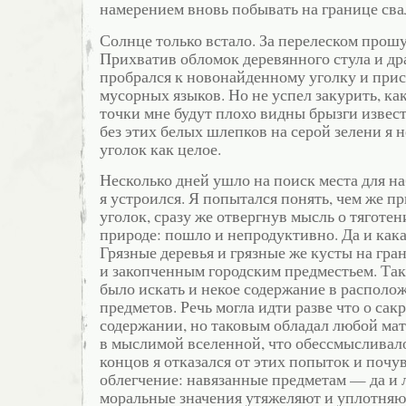
намерением вновь побывать на границе сва
Солнце только встало. За перелеском прош
Прихватив обломок деревянного стула и др
пробрался к новонайденному уголку и прис
мусорных языков. Но не успел закурить, как
точки мне будут плохо видны брызги извест
без этих белых шлепков на серой зелени я 
уголок как целое.
Несколько дней ушло на поиск места для н
я устроился. Я попытался понять, чем же п
уголок, сразу же отвергнув мысль о тяготе
природе: пошло и непродуктивно. Да и кака
Грязные деревья и грязные же кусты на гра
и закопченным городским предместьем. Та
было искать и некое содержание в располо
предметов. Речь могла идти разве что о сак
содержании, но таковым обладал любой ма
в мыслимой вселенной, что обессмысливало
концов я отказался от этих попыток и почу
облегчение: навязанные предметам — да и
моральные значения утяжеляют и уплотняю