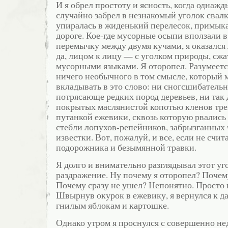
И я обрел простоту и ясность, когда однаж
случайно забрел в незнакомый уголок свалки
упиралась в жиденький перелесок, примык
дороге. Кое-где мусорные осыпи вползали в
перемычку между двумя кучами, я оказался
да, лицом к лицу — с уголком природы, сж
мусорными языками. Я оторопел. Разумеется
ничего необычного в том смысле, который
вкладывать в это слово: ни сногсшибатель
потрясающе редких пород деревьев, ни так 
покрытых маслянистой копотью кленов тре
путанкой ежевики, сквозь которую рвались
стебли лопухов-репейников, забрызганных 
известки. Вот, пожалуй, и все, если не счи
подорожника и безымянной травки.
Я долго и внимательно разглядывал этот уго
раздражение. Ну почему я оторопел? Почем
Почему сразу не ушел? Непонятно. Просто 
Швырнув окурок в ежевику, я вернулся к 
гнилым яблокам и картошке.
Однако утром я проснулся с совершенно н