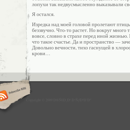
лопухи так недвусмысленно выказывали с
Я остался.
Изредка над моей головой пролетают пти
беззвучно. Что-то растет. Но вокруг много т
вовсе, словно в страхе перед иной жизнью. 
что такое счастье. Да и пространство — зач
Довольно вечности, тихо гаснущей в хлор
крови…
Copyright © 2009 Ð®Ñ€Ð¸Ð¹ Ð‘ÑƒÐ¹Ð´Ð°