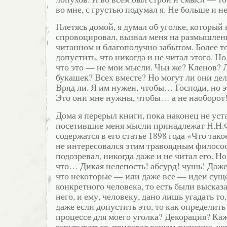
во мне, с грустью подумал я. Не больше и н
Плетясь домой, я думал об уголке, который 
спровоцировал, вызвал меня на размышлени
читанном и благополучно забытом. Более то
допустить, что никогда и не читал этого. Но
что это — не мои мысли. Чьи же? Кленов?
букашек? Всех вместе? Но могут ли они де
Вряд ли. Я им нужен, чтобы… Господи, но 
Это они мне нужны, чтобы… а не наоборот
Дома я перерыл книги, пока наконец не уст
посетившие меня мысли принадлежат Н.Н.
содержатся в его статье 1898 года «Что так
не интересовался этим травоядным философ
подозревал, никогда даже и не читал его. Но
что… Дикая нелепость! абсурд! чушь! Даже
что некоторые — или даже все — идеи сущ
конкретного человека, то есть были высказ
него, и ему, человеку, дано лишь угадать то
даже если допустить это, то как определить
процессе для моего уголка? Декорация? Каж
запутываться, придавая вещам значение, ко