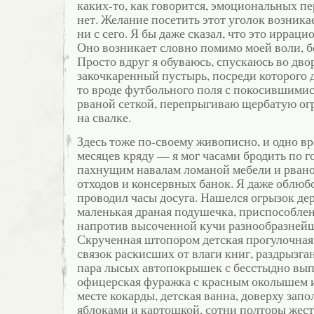
каких-то, как говорится, эмоциональных пе
нет. Желание посетить этот уголок возникае
ни с сего. Я бы даже сказал, что это иррац
Оно возникает словно помимо моей воли, 
Просто вдруг я обуваюсь, спускаюсь во дво
закочкаренный пустырь, посреди которого 
то вроде футбольного поля с покосившимис
рваной сеткой, перепрыгиваю щербатую ог
на свалке.
Здесь тоже по-своему живописно, и одно в
месяцев кряду — я мог часами бродить по 
пахнущим навалам ломаной мебели и рван
отходов и консервных банок. Я даже облюбо
проводил часы досуга. Нашелся огрызок дер
маленькая драная подушечка, приспособле
напротив высоченной кучи разнообразнейш
Скрученная штопором детская прогулочная 
связок раскисших от влаги книг, раздрызга
пара лысых автопокрышек с бесстыдно вы
офицерская фуражка с красным околышем 
месте кокарды, детская ванна, доверху за
яблоками и картошкой, сотни полторы жест