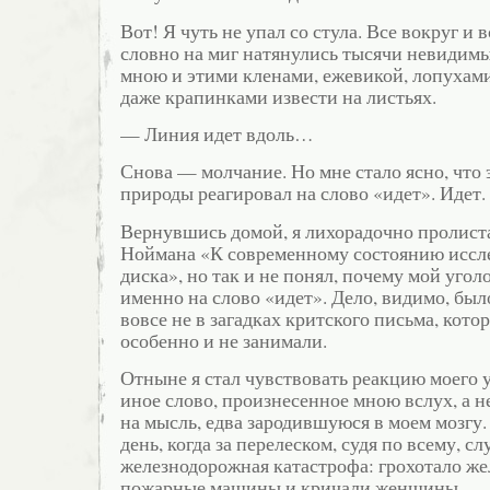
Вот! Я чуть не упал со стула. Все вокруг и 
словно на миг натянулись тысячи невидим
мною и этими кленами, ежевикой, лопухам
даже крапинками извести на листьях.
— Линия идет вдоль…
Снова — молчание. Но мне стало ясно, что 
природы реагировал на слово «идет». Идет.
Вернувшись домой, я лихорадочно пролист
Ноймана «К современному состоянию иссл
диска», но так и не понял, почему мой угол
именно на слово «идет». Дело, видимо, был
вовсе не в загадках критского письма, кото
особенно и не занимали.
Отныне я стал чувствовать реакцию моего у
иное слово, произнесенное мною вслух, а 
на мысль, едва зародившуюся в моем мозгу.
день, когда за перелеском, судя по всему, с
железнодорожная катастрофа: грохотало же
пожарные машины и кричали женщины, — в