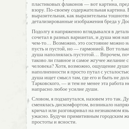
пластиковых флаконов — вот картина, пре
взору. По-своему содержательная картина.
выразительная, как выразительны тошнотв
детализированные изображения бреда у Дос
Подолгу я напряженно вглядывался в детали
сочетал в разных вариантах, и душа моя н
чем-то… Возможно, это состояние можно на
пусть и пустой, но — гармонией. Вот только
душа наполнялась пустотой… Впрочем, поч
таково ли главное и самое жгучее желание 
человека? Хотя, возможно, ощущение душ
наполненности я просто путал с усталостью
душа ищет смысл там, где его и быть не до
Тарковского, — и тем не менее эта работа н
напрасно любое усилие души.
Словом, я подзапутался, назовем это так. 
сменялась дискомфортом, возникало напряж
кричал или разговаривал на незнакомом язы
ужасно. Будучи примитивным городским ж
простоты и ясности.