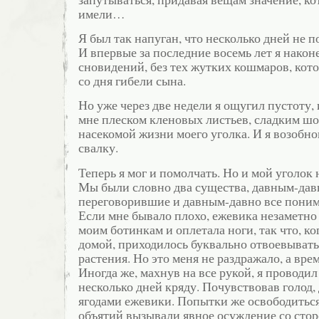
имели…
Я был так напуган, что несколько дней не п
И впервые за последние восемь лет я наконе
сновидений, без тех жутких кошмаров, кот
со дня гибели сына.
Но уже через две недели я ощугил пустоту,
мне плеском кленовых листьев, сладким ш
насекомой жизни моего уголка. И я возобн
свалку.
Теперь я мог и помолчать. Но и мой уголок 
Мы были словно два существа, давным-дав
переговорившие и давным-давно все поним
Если мне бывало плохо, ежевика незаметно
моим ботинкам и оплетала ноги, так что, ко
домой, приходилось буквально отвоевывать
растения. Но это меня не раздражало, а вре
Иногда же, махнув на все рукой, я проводил
несколько дней кряду. Почувствовав голод,
ягодами ежевики. Попытки же освободиться
объятий вызывали явное осуждение со стор