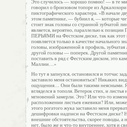
Это случилось — хорошо помню! — в те мин
говорил о бронзовом топоре из Аркалохори
пиктографического характера. «В начале дву
этом памятнике, — бубнил я, — которые чи
стоит знак головы со странной зубчатой ли
является, вероятно, параллелью к позици
ПЕРЬЯМИ на Фестском диске, так как этот
появляется только в качестве начального зн
головы, изображенной в профиль, зубчатая 
другой головы — поперек. Другой памятни
поставить в ряд с Фестским диском, это ка
Маллии…»
Но тут я запнулся, остановился и тотчас за
заставило меня остановиться? Никаких ви
ощущения… Они были такими неясными. Я
вгляделся в тополя. Ветерок стих, и листья 
мгновений замерли. Это? Или что-то измен
расположении листьев ежевики? Или, може
этого рогатого жука заставило меня прерва
дешифровки надписи на Фестском диске? Н
внешние обстоятельства, скорее поводы, а 
нет, было же и что-то внутреннее, хотя и св