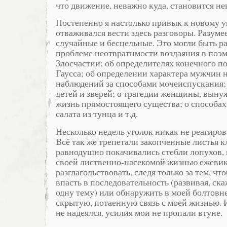
что движение, неважно куда, становится н
Постепенно я настолько привык к новому у
отваживался вести здесь разговоры. Разумее
случайные и бесцельные. Это могли быть р
проблеме неотвратимости воздаяния в поэм
Злосчастии; об определителях конечного п
Гаусса; об определении характера мужчин 
наблюдений за способами мочеиспускания;
детей и зверей; о трагедии женщины, выну
жизнь прямостоящего существа; о способа
салата из тунца и т.д.
Несколько недель уголок никак не реагиров
Всё так же трепетали закопченные листья кл
равнодушно покачивались стебли лопухов, 
своей лиственно-насекомой жизнью ежевик
разглагольствовать, следя только за тем, что
впасть в последовательность (развивая, ска
одну тему) или обнаружить в моей болтовне
скрытую, потаенную связь с моей жизнью. И
не надеялся, усилия мои не пропали втуне.