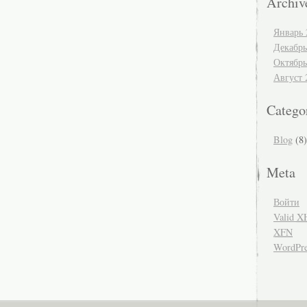
Archiv
Январь 
Декабрь
Октябрь
Август 
Catego
Blog
(8)
Meta
Войти
Valid
X
XFN
WordPre