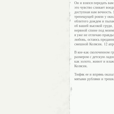
Он и взялся передать вам
это чувство сливает вое
доступная нам вечность. 
трепещущей рояли у окна
облитого дождем и пыла
об вашей высокой груди,
нервной спине под моим
я уже не отличаю правды
любовь, остаюсь предан
смешной Колясик. 12 апре
В кое-как сколоченном гр
размером с детскую ладон
как золото, живот и вла
Колясик.
Тюфяк ее и впрямь оказ
мятыми рублями и трешка