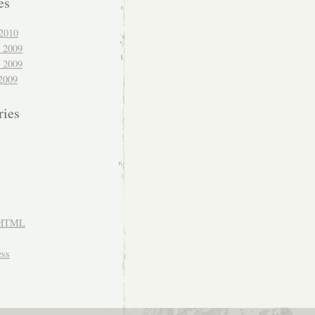
es
2010
 2009
 2009
2009
ries
HTML
ss