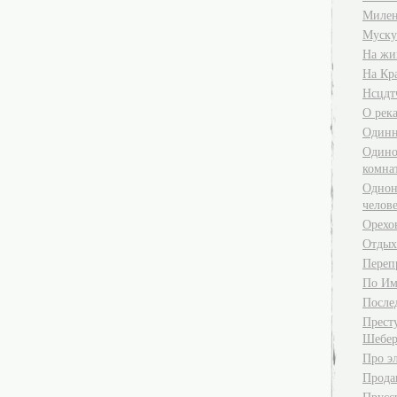
Милен
Муску
На жи
На Кр
Нсцдт
О река
Одинн
Одино
комна
Однон
челов
Орехо
Отдых
Переп
По Им
После
Прест
Шебер
Про э
Прода
Прусск