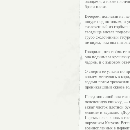
овощами, а также плетен
брали плохо.
Вечером, поплевав на па
шнуре под потолком, и у
сколоченный из горбыля 
гвоздище висела подарен
грубо сколоченный табур
не видел, чем она питает
Говорили, что тюфяк ее н
она поднимала крошечну
ладонь, и с вызовом отве
О смерти ее узнали по п
воплем метнулись в корид
годами потом тревожили
проникавшими сквозь тол
Перед кончиной она сожг
пенсионную книжку, — п
зажат листок плотной бу
«ятями» и «ерами»: «Дор
Перемышля я вновь в госп
поручиком Клаусом Веген
военнопленных в первопр