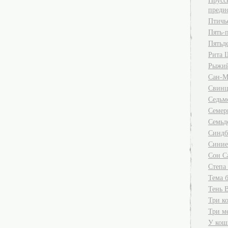
преди
Птичь
Пять-п
Пятьде
Рита 
Рыжий
Сан-М
Свинц
Седьм
Семер
Семьд
Синдб
Синие
Сон С
Степа
Тема б
Тень 
Три к
Три м
У кош