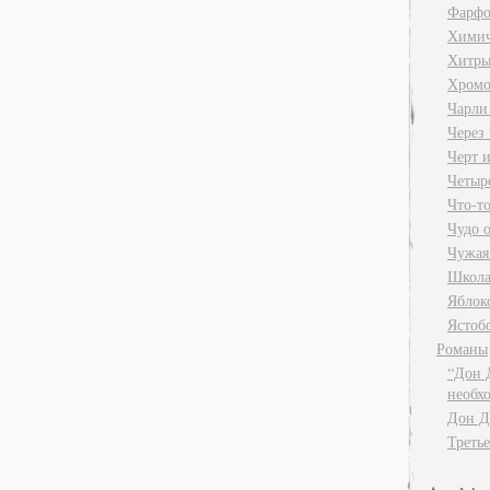
Фарфо
Хими
Хитры
Хромо
Чарли
Через 
Черт и
Четыр
Что-т
Чудо 
Чужая
Школа
Яблок
Ястоб
Романы
“Дон 
необх
Дон Д
Третье