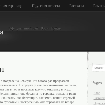
вная страница
Прусская невеста
Рассказы
Роман
Официальный сайт Юрия Буйды
а
и
в подвале на Семерке. Ей много раз предлагали
Pages
отказывалась. В городке у нее родственников не было,
отя раз в год и посылала кому-то открытку в глухо
Блог
Целыми днями она бродила по городку, заложив руки
, извиваясь, две блестящие, как змеи, кошки (третьей
Главная
 По субботам и воскресеньям она торговала на базаре
Прусска