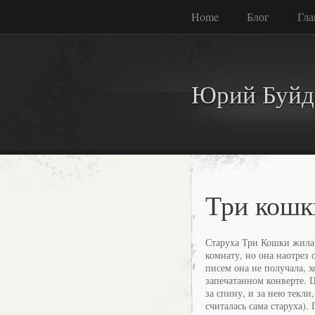
Home
Блог
Гла
Юрий Буйд
Три кошк
Старуха Три Кошки жила 
комнату, но она наотрез 
писем она не получала, х
запечатанном конверте. 
за спину, и за нею текли
считалась сама старуха).