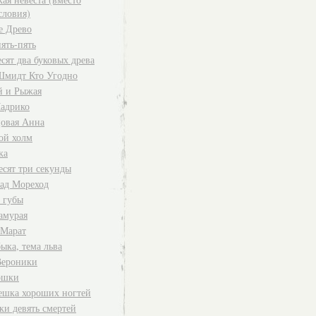
словия)
е Древо
ять-пять
сят два буковых древа
Шмидт Кто Угодно
 и Рыжая
адрико
овая Анна
ой холм
ка
есят три секунды
ад Мореход
 губы
амурая
 Марат
ыка, тема льва
Вероники
ошки
ешка хороших ногтей
ки девять смертей