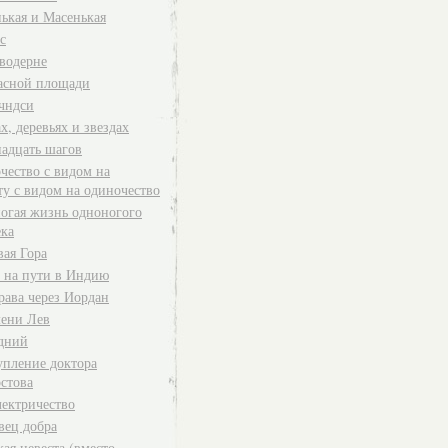
ькая и Масенькая
с
водерне
асной площади
чндси
х, деревьях и звездах
адцать шагов
чество с видом на
ту с видом на одиночество
огая жизнь одноногого
ека
вая Гора
 на пути в Индию
рава через Иордан
ени Лев
дний
упление доктора
стова
лектричество
вец добра
ая невеста (вместо