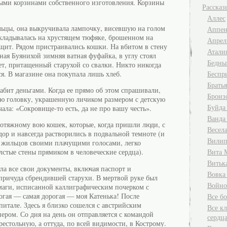
ыми корзинами собственного изготовления. Корзины
Рассказ
Аллес
льцы, она выкручивала лампочку, висевшую на голом
Аппен
кладывалась на хрустящем тюфяке, брошенном на
Апрел
щит. Рядом пристраивались кошки. На вбитом в стену
Атали
ная Буянихой зимняя ватная фуфайка, в углу стоял
Бедны
ет, притащенный старухой со свалки. Никто никогда
ся. В магазине она покупала лишь хлеб.
Беспр
Брать
абит деньгами. Когда ее прямо об этом спрашивали,
Бронз
ю головку, украшенную личиком размером с детскую
Буйда
чала: «Сокровище-то есть, да не про вашу честь».
Ванда
ротяжному вою кошек, которые, когда пришли люди, с
Весела
ор и навсегда растворились в подвальной темноте (и
Вилип
 жильцов своими плачущими голосами, легко
Вита 
стые стены прямиком в человеческие сердца).
Витьк
ла все свои документы, включая паспорт и
Вовка
ричуда сбрендившей старухи. В мертвой руке был
Войно
маги, исписанной каллиграфическим почерком с
огая — самая дорогая — моя Катенька! После
Все б
итале. Здесь я близко сошелся с австрийским
Все кл
ером. Со дня на день он отправляется с командой
сердц
естольную, а оттуда, по всей видимости, в Кострому.