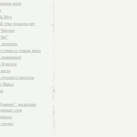
ровые ноги
ч
й Мух
й утке пощады нет
 Чаплин
“фэ”
 аптекарь
е сливы и стакан вина
о оранжевое
о Буянихе
 кость
 русского рассказа
о Макса
ой
Домино”: несколько
одимых слов
омино
 сердце