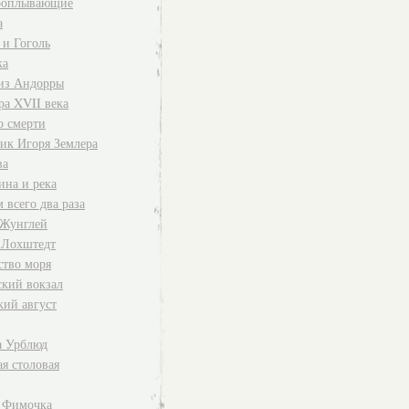
роплывающие
а
 и Гоголь
ка
 из Андорры
ра XVII века
о смерти
ик Игоря Землера
ва
на и река
 всего два раза
 Жунглей
 Лохштедт
ство моря
ский вокзал
кий август
а Урблюд
я столовая
 Фимочка