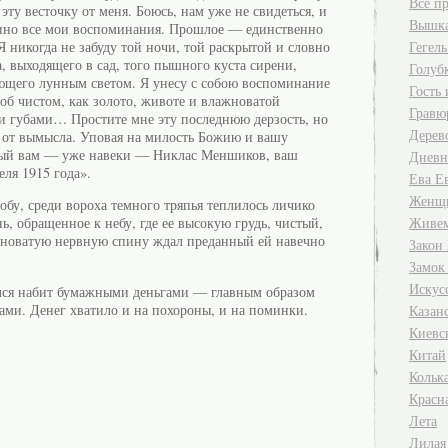
Все п
 эту весточку от меня. Боюсь, нам уже не свидеться, и
Вышк
дино все мои воспоминания. Прошлое — единственно
Я никогда не забуду той ночи, той раскрытой и словно
Гегель
, выходящего в сад, того пышного куста сирени,
Голуб
ющего лунным светом. Я унесу с собою воспоминание
Гость
 об чистом, как золото, животе и влажноватой
Гравю
и губами… Простите мне эту последнюю дерзость, но
Дерев
 от вымысла. Уповая на милость Божию и вашу
ный вам — уже навеки — Никлас Меншиков, ваш
Дневн
ля 1915 года».
Ева Е
Женщи
обу, среди вороха темного тряпья теплилось личико
Живем
ь, обращенное к небу, где ее высокую грудь, чистый,
жноватую нервную спину ждал преданный ей навечно
Закон
Замок
Искус
ался набит бумажными деньгами — главным образом
ми. Денег хватило и на похороны, и на поминки.
Казан
Киевс
Китай
Кольк
Красна
Лета
Лилая