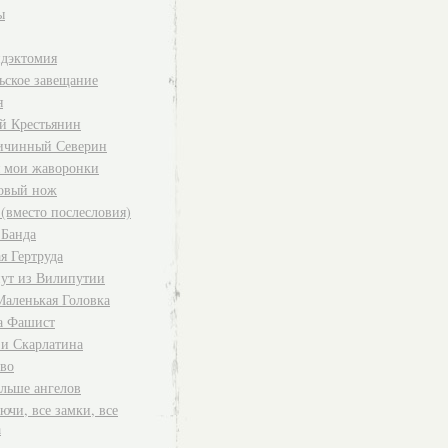
ы
дэктомия
ьское завещание
я
й Крестьянин
ичинный Северин
я мои жаворонки
овый нож
 (вместо послесловия)
 Банда
я Гертруда
ут из Вилипутии
Маленькая Головка
а Фашист
 и Скарлатина
во
ольше ангелов
ючи, все замки, все
а