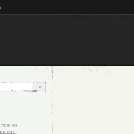
ы
 страница
я невеста