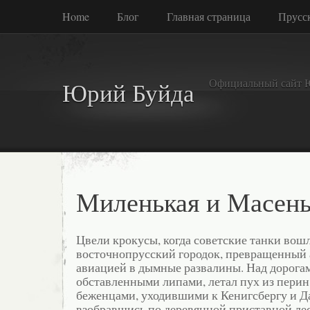
Home
Блог
Главная страница
Прусск
Официальный сайт 
Юрий Буйда
Миленькая и Масень
Цвели крокусы, когда советские танки вош
восточнопрусский городок, превращенный
авиацией в дымные развалины. Над дорогам
обставленными липами, летал пух из пери
беженцами, уходившими к Кенигсбергу и Д
взобравшись по деревянной приставной ле