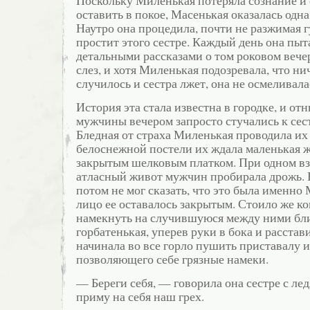
оставить в покое, Масенькая оказалась одн
Наутро она процедила, почти не разжимая гу
простит этого сестре. Каждый день она пы
детальными рассказами о том роковом вечер
слез, и хотя Миленькая подозревала, что нич
случилось и сестра лжет, она не осмеливала
История эта стала известна в городке, и о
мужчины вечером запросто стучались к сес
Бледная от страха Миленькая проводила их 
белоснежной постели их ждала маленькая 
закрытым шелковым платком. При одном взг
атласный живот мужчин пробирала дрожь. 
потом не мог сказать, что это была именно 
лицо ее оставалось закрытым. Стоило же к
намекнуть на случившуюся между ними бли
горбатенькая, уперев руки в бока и расстав
начинала во все горло пушить приставалу и
позволяющего себе грязные намеки.
— Береги себя, — говорила она сестре с ле
приму на себя наш грех.