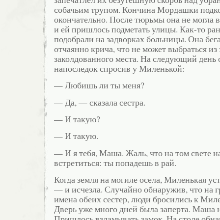
собачьим трупом. Кончина Мордашки подк
окончательно. После тюрьмы она не могла в
и ей пришлось подметать улицы. Как-то ран
подобрали на задворках больницы. Она бега
отчаянно крича, что не может выбраться из 
заколдованного места. На следующий день 
напоследок спросив у Миленькой:
— Любишь ли ты меня?
— Да, — сказала сестра.
— И такую?
— И такую.
— И я тебя, Маша. Жаль, что на том свете 
встретиться: ты попадешь в рай.
Когда земля на могиле осела, Миленькая у
— и исчезла. Случайно обнаружив, что на 
имена обеих сестер, люди бросились к Мил
Дверь уже много дней была заперта. Маша 
Пришлось взламывать замок. На столе обн