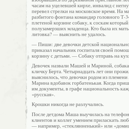
часам на уцелевшей кирхе, инвалид с негн
перевел стрелки на московское время. На 
разбитого фонтана командир головного Т-3
плетеной корзине собаку, к соскам которы
полузамерзших младенца. Кто была их мат
литовка? — выяснить не удалось.
— Пиши: две девочки детской национальн
приказал начальник госпиталя своей помо
корзину с детьми. — Собаку отправь на ку
Девочек назвали Машей и Мариной, собака
кличку Берта. Четырнадцать лет они прожил
выяснилось, что девочки родом из племени 
Марина вдобавок горбатенькая. Когда приш
им документы, в графе национальность ка
«русская».
Крошки никогда не разлучались.
После детдома Маша выучилась на телефон
клиентов и коллег умением приласкать любо
— например, «стеклянненький» или «доми