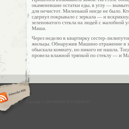
окаменевшие остатки еды, в углу — вымыто
для нечистот. Миленькой нигде не было. Кт
сдернул покрывало с зеркала — и вскрикну
зеленоватого стекла на людей с жалобной 
Маша.
Через неделю в квартирку сестер-лилипуто
жильцы. Обнаружив Машино отражение в зе
обыскала комнату, но никого не нашла. Тог
провела влажной тряпкой по стеклу — и 
Copyright © 2009 Ð®Ñ€Ð¸Ð¹ Ð‘ÑƒÐ¹Ð´Ð°