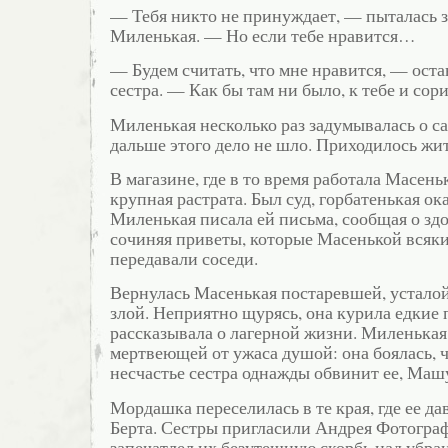
— Тебя никто не принуждает, — пыталась 
Миленькая. — Но если тебе нравится…
— Будем считать, что мне нравится, — оста
сестра. — Как бы там ни было, к тебе и сор
Миленькая несколько раз задумывалась о с
дальше этого дело не шло. Приходилось жит
В магазине, где в то время работала Масень
крупная растрата. Был суд, горбатенькая ок
Миленькая писала ей письма, сообщая о з
сочиняя приветы, которые Масенькой всяки
передавали соседи.
Вернулась Масенькая постаревшей, устало
злой. Неприятно щурясь, она курила едкие
рассказывала о лагерной жизни. Миленькая
мертвеющей от ужаса душой: она боялась, ч
несчастье сестра однажды обвинит ее, Маш
Мордашка переселилась в те края, где ее да
Берта. Сестры пригласили Андрея Фотограф
запечатлел их безутешную скорбь над убр