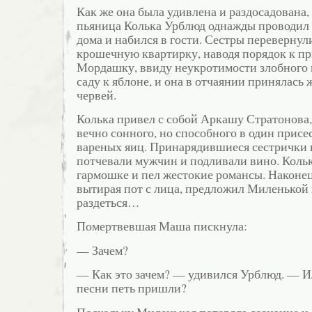
Как же она была удивлена и раздосадована, 
пьяница Колька Урблюд однажды проводил
дома и набился в гости. Сестры перевернул
крошечную квартирку, наводя порядок к пр
Мордашку, ввиду неукротимости злобного н
саду к яблоне, и она в отчаянии принялась
червей.
Колька привел с собой Аркашу Стратонова,
вечно сонного, но способного в один присес
вареных яиц. Принарядившиеся сестрички 
потчевали мужчин и подливали вино. Кольк
гармошке и пел жестокие романсы. Наконец 
вытирая пот с лица, предложил Миленькой
раздеться…
Помертвевшая Маша пискнула:
— Зачем?
— Как это зачем? — удивился Урблюд. — И
песни петь пришли?
Поскольку Миленькая потеряла сознание и