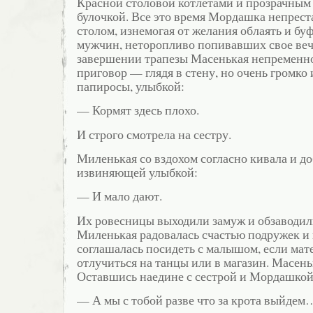
Красной столовой котлетами и прозрачным 
булочкой. Все это время Мордашка непрест
столом, изнемогая от желания облаять и бу
мужчин, неторопливо попивавших свое веч
завершении трапезы Масенькая непременн
приговор — глядя в стену, но очень громко и
папиросы, улыбкой:
— Кормят здесь плохо.
И строго смотрела на сестру.
Миленькая со вздохом согласно кивала и до
извиняющей улыбкой:
— И мало дают.
Их ровесницы выходили замуж и обзаводил
Миленькая радовалась счастью подружек и 
соглашалась посидеть с малышом, если ма
отлучиться на танцы или в магазин. Масень
Оставшись наедине с сестрой и Мордашкой
— А мы с тобой разве что за крота выйдем