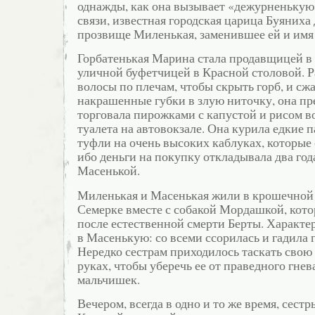
однажды, как она вызывает «дежурненькую
связи, известная городская царица Буяниха
прозвище Миленькая, заменившее ей и имя
Горбатенькая Марина стала продавщицей в 
уличной буфетчицей в Красной столовой.
волосы по плечам, чтобы скрыть горб, и сжа
накрашенные губки в злую ниточку, она пр
торговала пирожками с капустой и рисом в
туалета на автовокзале. Она курила едкие 
туфли на очень высоких каблуках, которые 
ибо деньги на покупку откладывала два год
Масенькой.
Миленькая и Масенькая жили в крошечной 
Семерке вместе с собакой Мордашкой, кото
после естественной смерти Берты. Характ
в Масенькую: со всеми ссорилась и гадила г
Нередко сестрам приходилось таскать свою
руках, чтобы уберечь ее от праведного гнев
мальчишек.
Вечером, всегда в одно и то же время, сест