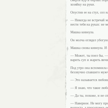
хозяйку на руки.
Опустив ее на стул, сел
— Никогда не встречай ме
нести тебя на руках: не 
Машка кивнула.
Он молча оглядел убогую 
Машка снова кивнула. И 
— Может, ты поел бы, —
варить суп и жарить яич
Под утро она вспомнила 
беззвучно спавшего муж
— Это называется любов
— Я знаю, что такое любо
— Да ты, похоже, и не с
— Наверное. Не могу при
возраста, а просыпаюсь ч