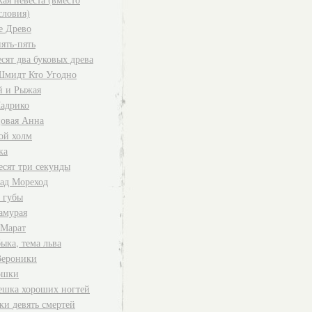
словия)
е Древо
ять-пять
сят два буковых древа
Шмидт Кто Угодно
 и Рыжая
адрико
овая Анна
ой холм
ка
есят три секунды
ад Мореход
 губы
амурая
 Марат
ыка, тема льва
Вероники
ошки
ешка хороших ногтей
ки девять смертей