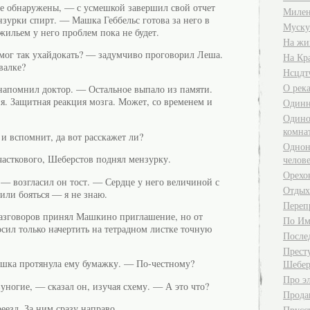
не обнаружены, — с усмешкой завершил свой отчет
Милен
нзурки спирт. — Машка Геббельс готова за него в
Муску
 жильем у него проблем пока не будет.
На жи
мог так ухайдокать? — задумчиво проговорил Леша.
На Кр
валке?
Нсцдт
О река
апомнил доктор. — Остальное выпало из памяти.
ия. Защитная реакция мозга. Может, со временем и
Одинн
Одино
комна
и вспомнит, да вот расскажет ли?
Однон
часткового, Шеберстов поднял мензурку.
челов
Орехо
 — возгласил он тост. — Сердце у него величиной с
Отдых
 или бояться — я не знаю.
Переп
разговоров принял Машкино приглашение, но от
По Им
сил только начертить на тетрадном листке точную
После
Прест
ка протянула ему бумажку. — По-честному?
Шебер
Про э
ногие, — сказал он, изучая схему. — А это что?
Прода
езд. За ним сразу направо.
Прусск