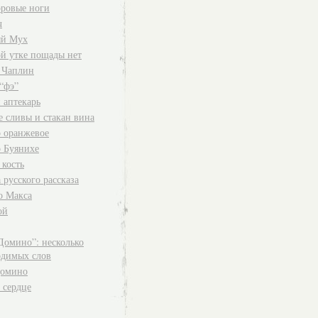
ровые ноги
ч
й Мух
й утке пощады нет
 Чаплин
“фэ”
 аптекарь
е сливы и стакан вина
о оранжевое
о Буянихе
 кость
 русского рассказа
о Макса
ой
Домино”: несколько
одимых слов
омино
 сердце