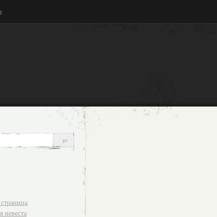
ы
 страница
я невеста