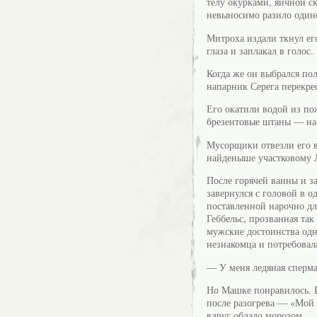
телу окурками, яичной с
невыносимо разило один
Митроха издали ткнул ег
глаза и заплакал в голос.
Когда же он выбрался пол
напарник Серега перекр
Его окатили водой из по
брезентовые штаны — на 
Мусорщики отвезли его в
найденыше участковому 
После горячей ванны и з
завернулся с головой в о
поставленной нарочно дл
Геббельс, прозванная так
мужские достоинства одн
незнакомца и потребовала
— У меня ледяная сперма
Но Машке понравилось. В
после разогрева — «Мой 
вдруг обдало морозом.