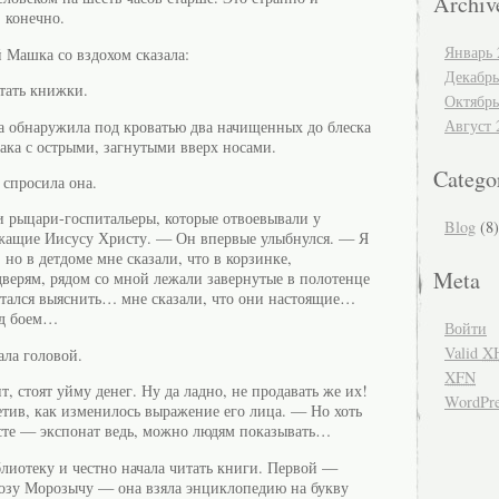
Archiv
 конечно.
Январь 
 Машка со вздохом сказала:
Декабрь
тать книжки.
Октябрь
Август 
на обнаружила под кроватью два начищенных до блеска
ка с острыми, загнутыми вверх носами.
Catego
спросила она.
 рыцари-госпитальеры, которые отвоевывали у
Blog
(8)
ежащие Иисусу Христу. — Он впервые улыбнулся. — Я
 но в детдоме мне сказали, что в корзинке,
Meta
ерям, рядом со мной лежали завернутые в полотенце
ытался выяснить… мне сказали, что они настоящие…
ед боем…
Войти
Valid
X
ла головой.
XFN
, стоят уйму денег. Ну да ладно, не продавать же их!
WordPre
етив, как изменилось выражение его лица. — Но хоть
сте — экспонат ведь, можно людям показывать…
блиотеку и честно начала читать книги. Первой —
озу Морозычу — она взяла энциклопедию на букву