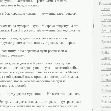
корлупой и конфетными фантиками. От него
Рассказ
очеством и бездомностью.
Аллес
о в бок черенком лопаты — мужчина вдруг открыл
Аппен
Апрел
Атали
зком из-за мусорной кучи, Митроха отпрянул, а его
естился. Голый мускулистый мужчина был одноногим.
Бедны
Беспр
жарного ведра, дали промасленный ватник и
Брать
двухметровом детине они смотрелись как шорты.
Бронз
 больницу, а на обратном пути рассказали о
Буйда
Леше Леонтьеву.
Ванда
автрака, переодетый в больничную пижаму, он
Весела
деяло и проспал двое суток на узкой железной койке,
Вилип
я него в углу бельевой. Опытная кастелянша Машка
Вита 
 за свой грязный язык, пришла в восторг, обследовав
Витьк
оногого, после чего безжалостно разбудила
Вовка
 плату за постой.
Войно
, — предупредил мужчина. — Не всем это нравится.
Все б
ечером она рассказывала санитаркам и кухаркам, как
Все кл
градусник зашкалил за сорок!» — внутренности ее
сердц