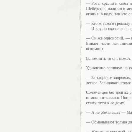
— Рога, крылья и хвост 
Шеберстов, наливая в ме
огонь и в воду, так что с
— Кто ж такого громилу 
— И как он оказался на с
— Он же одноногий, — н
Бывает: частичная амнез
вспомнит.
Вспомнить-то он, может, 
Удивленно взглянув на у
— За здоровье здоровых,
легкое. Завидовать этому
Соломенцев без долгих 
помощи отказался. Попро
схему пути к ее дому.
— А не обманешь? — Маш
— Обманывают только дву
— Железнодорожный пере