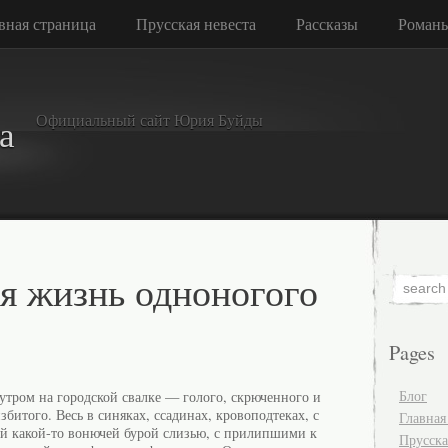
вная страница
Прусская невеста
Рассказы
Роман
Официальный сайт Юрия Буйды
а
я жизнь одноногого
Pages
Блог
тром на городской свалке — голого, скрюченного и
збитого. Весь в синяках, ссадинах, кровоподтеках, с
Главная
й какой-то вонючей бурой слизью, с прилипшими к
Прусска