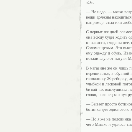
«Э».
— Не надо, — мягко возр
вещи должны находиться п
например, стыд или любо
С первых же дней совмес
она всюду будет ходить 
от зависти, глядя на не
Соломенцевым. Это выясн
ему одежду и обувь. Ива
позади алую от натуги М
В магазине же он лишь п
перешивать», в обувной и
сапожнику Жеребцову, лю
улыбкой и ласковой пого
битый час выслушивал по
слово, наконец махнул ру
— Бывает просто ботинок 
ботинка для одноногого
— Но я же не половинка 
чего Машке и удалось-так