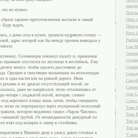
преди
, это не нужно.
Птичь
убрала заранее приготовленные костыли в самый
Пять-п
— Буду ждать.
Пятьде
Рита 
ась, а дома села в кухне, уронила кудрявую голову —
Рыжий
рской, адрес которой как бы между прочим выведала у
лакала.
Сан-М
Свинц
штанину, Соломенцев покинул палату и, прижимая
Седьм
ько прыжков спустился по лестнице в вестибюль. Ему
Семер
десяти минут, чтобы одолеть расстояние до
зда. Орущие и свистящие мальчишки на велосипедах
Семьд
тах и едва настигали на ровной дороге. Иван
Синдб
л руками и не дрыгал отсутствующей ногой, не
Синие
азалось, даже не напрягался: легко отталкиваясь от
Сон С
тра четыре с поджатой ногой, которая, словно
-под короткого плаща лишь затем, чтобы совершить
Степа
же легко он перепрыгнул через опущенный полосатый
Тема б
гравием, которую медленно тащил «Чарли Чаплин»,
Тень 
о смешной трубой. От неожиданности дежурный по
Три к
ен взял под козырек и замер в столбняке.
Три м
впрыгивая в Машкин двор к ужасу давно готовых к
У кош
сят, и влетел в открытую дверь, успев подхватить