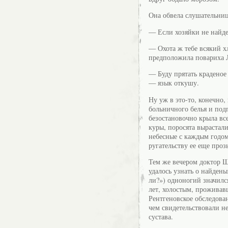
Она обвела слушательниц
— Если хозяйки не найдет
— Охота ж тебе всякий х
предположила повариха 
— Буду прятать краденое
— язык откушу.
Ну уж в это-то, конечно,
больничного белья и под
безостановочно крыла все
куры, поросята вырастал
небесные с каждым годом 
ругательству ее еще про
Тем же вечером доктор Ш
удалось узнать о найдены
ли?») одноногий значил
лет, холостым, прожива
Рентгеновское обследова
чем свидетельствовали н
сустава.