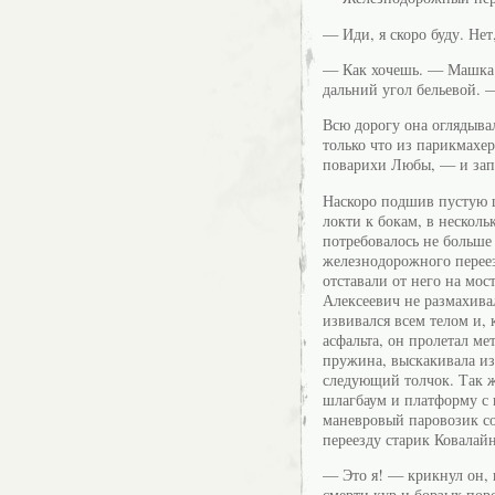
— Иди, я скоро буду. Нет
— Как хочешь. — Машка 
дальний угол бельевой. 
Всю дорогу она оглядывал
только что из парикмахе
поварихи Любы, — и зап
Наскоро подшив пустую 
локти к бокам, в нескол
потребовалось не больше 
железнодорожного перее
отставали от него на мос
Алексеевич не размахива
извивался всем телом и, к
асфальта, он пролетал ме
пружина, выскакивала из
следующий толчок. Так 
шлагбаум и платформу с 
маневровый паровозик с
переезду старик Ковалайн
— Это я! — крикнул он, 
смерти кур и борзых поро