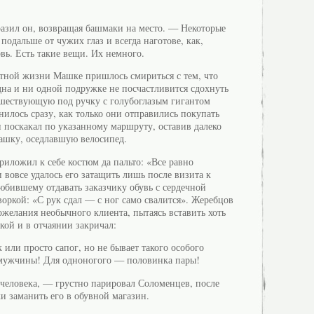
азил он, возвращая башмаки на место. — Некоторые
одальше от чужих глаз и всегда наготове, как,
вь. Есть такие вещи. Их немного.
тной жизни Машке пришлось смириться с тем, что
одна и ни одной подружке не посчастливится сдохнуть
е, шествующую под ручку с голубоглазым гигантом
илось сразу, как только они отправились покупать
н поскакал по указанному маршруту, оставив далеко
ашку, оседлавшую велосипед.
риложил к себе костюм да пальто: «Все равно
 вовсе удалось его затащить лишь после визита к
бившему отдавать заказчику обувь с сердечной
воркой: «С рук сдал — с ног само свалится». Жеребцов
желания необычного клиента, пытаясь вставить хоть
кой и в отчаянии закричал:
или просто сапог, но не бывает такого особого
 мужчины! Для одноногого — половинка пары!
человека, — грустно парировал Соломенцев, после
и заманить его в обувной магазин.