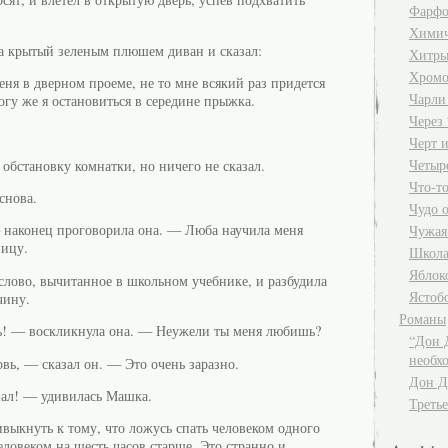
Фарфо
Хими
 на крытый зеленым плюшем диван и сказал:
Хитры
Хромо
ня в дверном проеме, не то мне всякий раз придется
Чарли
могу же я остановиться в середине прыжка.
Через 
Черт и
Четыр
обстановку комнатки, но ничего не сказал.
Что-т
снова.
Чудо 
 наконец проговорила она. — Люба научила меня
Чужая
ницу.
Школа
Яблок
слово, вычитанное в школьном учебнике, и разбудила
Ястоб
чину.
Романы
ь! — воскликнула она. — Неужели ты меня любишь?
“Дон 
необх
вь, — сказал он. — Это очень заразно.
Дон Д
пал! — удивилась Машка.
Третье
выкнуть к тому, что ложусь спать человеком одного
еловеком на шесть часов старше. Это странно и