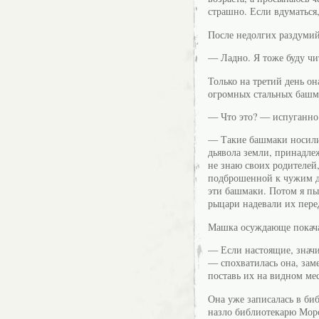
страшно. Если вдуматься,
После недолгих раздумий
— Ладно. Я тоже буду чи
Только на третий день о
огромных стальных башма
— Что это? — испуганно 
— Такие башмаки носили
дьявола земли, принадл
не знаю своих родителей,
подброшенной к чужим дв
эти башмаки. Потом я п
рыцари надевали их пер
Машка осуждающе покача
— Если настоящие, значит
— спохватилась она, зам
поставь их на видном ме
Она уже записалась в би
назло библиотекарю Мор