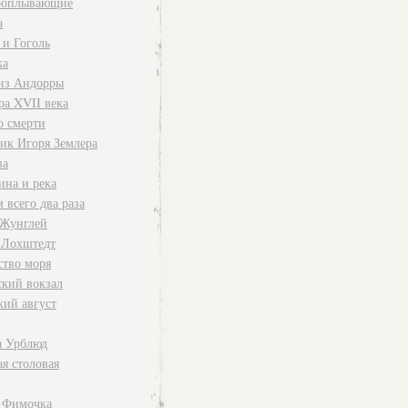
роплывающие
а
 и Гоголь
ка
 из Андорры
ра XVII века
о смерти
ик Игоря Землера
ва
на и река
 всего два раза
 Жунглей
 Лохштедт
ство моря
ский вокзал
кий август
а Урблюд
я столовая
 Фимочка