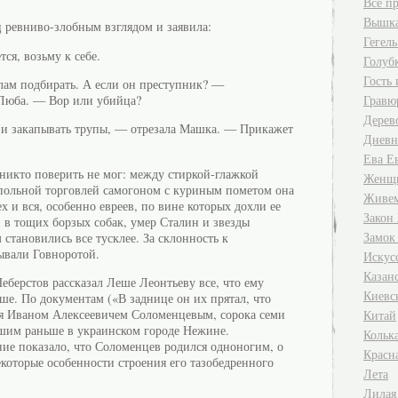
Все п
Вышк
 ревниво-злобным взглядом и заявила:
Гегель
ся, возьму к себе.
Голуб
Гость
лам подбирать. А если он преступник? —
Гравю
Люба. — Вор или убийца?
Дерев
 и закапывать трупы, — отрезала Машка. — Прикажет
Дневн
Ева Е
 никто поверить не мог: между стиркой-глажкой
Женщи
польной торговлей самогоном с куриным пометом она
Живем
х и вся, особенно евреев, по вине которых дохли ее
Закон
и в тощих борзых собак, умер Сталин и звезды
Замок
становились все тусклее. За склонность к
зывали Говноротой.
Искус
Казан
еберстов рассказал Леше Леонтьеву все, что ему
Киевс
ше. По документам («В заднице он их прятал, что
ся Иваном Алексеевичем Соломенцевым, сорока семи
Китай
вшим раньше в украинском городе Нежине.
Кольк
ние показало, что Соломенцев родился одноногим, о
Красна
екоторые особенности строения его тазобедренного
Лета
Лилая