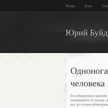
Home
Блог
Гла
Юрий Буйд
Однонога
человека
Его обнаружили ранним у
посиневшего от холода, и
ног до головы обляпанны