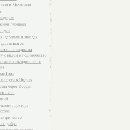
ькая и Масенькая
с
водерне
асной площади
чндси
х, деревьях и звездах
адцать шагов
чество с видом на
ту с видом на одиночество
огая жизнь одноногого
ека
вая Гора
 на пути в Индию
рава через Иордан
ени Лев
дний
упление доктора
стова
лектричество
вец добра
ая невеста (вместо