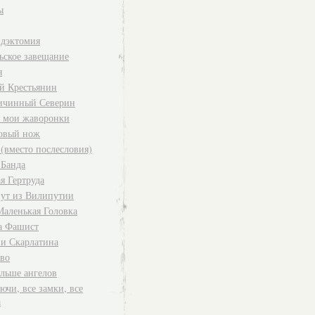
ы
дэктомия
ьское завещание
я
й Крестьянин
ичинный Северин
я мои жаворонки
овый нож
 (вместо послесловия)
 Банда
я Гертруда
ут из Вилипутии
Маленькая Головка
а Фашист
 и Скарлатина
во
ольше ангелов
ючи, все замки, все
а