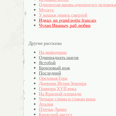
Одноногая жизнь одноногого человека
Мускус
У кошки девять смертей
Идеал, un grand poète français
Чулан Иваныч, раб любви
Другие рассказы
На живодерне
Одиннадцать шагов
Ястобой
Бронзовый нож
Последний
Ореховая Гора
Дневник Игоря Землера
Гравюра XVII века
На Красной площади
Четыре сливы и стакан вина
Аталия
Птичье Древо
Киевский август