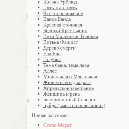
Колька Урблюд
Пять-пять-пять
Что-то оранжевое
Ванда Банда
Красная столовая
Бедный Крестьянин
Вита Маленькая Головка
Витька Фашист
Дерево смерти
Ева Ева
Голубка
Тема быка, тема льва
Аллес
Миленькая и Масенькая
Живем всего два раза
Апрельское завещание
Женщина и река
Беспричинный Северин
Буйда (вместо послесловия)
Новые рассказы
Степа Марат