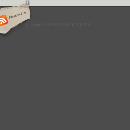
Copyright © 2009 Ð®Ñ€Ð¸Ð¹ Ð‘ÑƒÐ¹Ð´Ð°