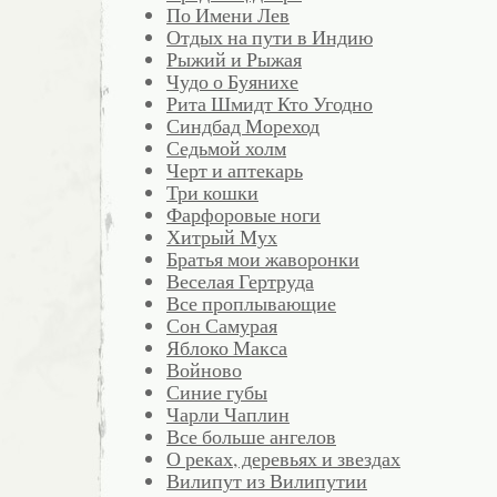
По Имени Лев
Отдых на пути в Индию
Рыжий и Рыжая
Чудо о Буянихе
Рита Шмидт Кто Угодно
Синдбад Мореход
Седьмой холм
Черт и аптекарь
Три кошки
Фарфоровые ноги
Хитрый Мух
Братья мои жаворонки
Веселая Гертруда
Все проплывающие
Сон Самурая
Яблоко Макса
Войново
Синие губы
Чарли Чаплин
Все больше ангелов
О реках, деревьях и звездах
Вилипут из Вилипутии