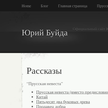
Home
Блог
Главная страница
Прусск
Официальный сайт 
Юрий Буйда
Рассказы
“Прусская невеста”
Прусская невеста (вместо предислови
Китай
Пятьдесят два буковых древа
Продавец добра