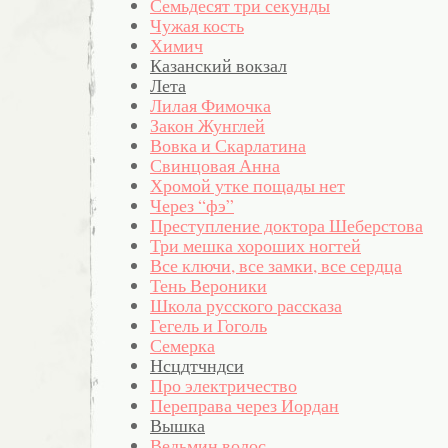
Семьдесят три секунды
Чужая кость
Химич
Казанский вокзал
Лета
Лилая Фимочка
Закон Жунглей
Вовка и Скарлатина
Свинцовая Анна
Хромой утке пощады нет
Через “фэ”
Преступление доктора Шеберстова
Три мешка хороших ногтей
Все ключи, все замки, все сердца
Тень Вероники
Школа русского рассказа
Гегель и Гоголь
Семерка
Нсцдтчндси
Про электричество
Переправа через Иордан
Вышка
Ведьмин волос