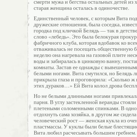
смерти мужа и бегства остальных детей из 
старая женщина осталась в одиночестве.
Единственный человек, с которым Вита по
дружеские отношения, была соседка, изве
городка под кличкой Белядь — так в детств
слово «лебедь». Это была белокурая проку
фабричного клуба, которая вдобавок ко все
отваживалась не посещать общественную ба
неделю она нагревала на газовой плите нес
воды и забиралась в цинковую ванну, пост
комнаты. Застав ее однажды с вывешенным
белыми ногами. Вита смутился, но Белядь 
прикрыла глаза и проговорила: «Сколько ж 
этих дураков…» Ей Вита колол дрова беспл
Но не белыми длинными ногами привлекала
парня. В углу застекленной веранды стояли
плетеными соломенными спинками. В одно
отдохнуть сама хозяйка, в другом же сидел
человеческий рост — женская кукла из оче
пластмассы. У куклы были белые блестящи
Вита любил расчесывать большим гребнем.