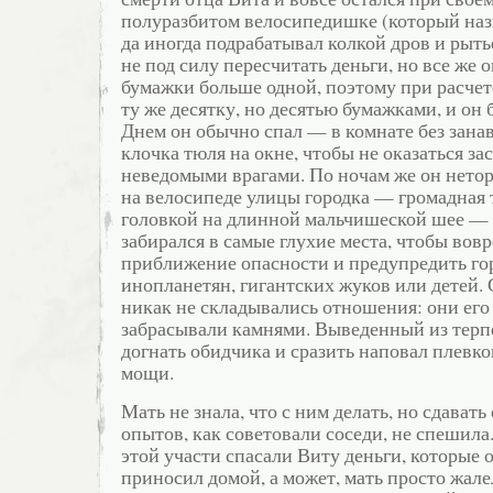
полуразбитом велосипедишке (который наз
да иногда подрабатывал колкой дров и рыт
не под силу пересчитать деньги, но все же о
бумажки больше одной, поэтому при расчет
ту же десятку, но десятью бумажками, и он 
Днем он обычно спал — в комнате без занав
клочка тюля на окне, чтобы не оказаться з
неведомыми врагами. По ночам же он нето
на велосипеде улицы городка — громадная
головкой на длинной мальчишеской шее —
забирался в самые глухие места, чтобы вовр
приближение опасности и предупредить го
инопланетян, гигантских жуков или детей. 
никак не складывались отношения: они его
забрасывали камнями. Выведенный из терп
догнать обидчика и сразить наповал плевк
мощи.
Мать не знала, что с ним делать, но сдавать
опытов, как советовали соседи, не спешила.
этой участи спасали Виту деньги, которые 
приносил домой, а может, мать просто жалел