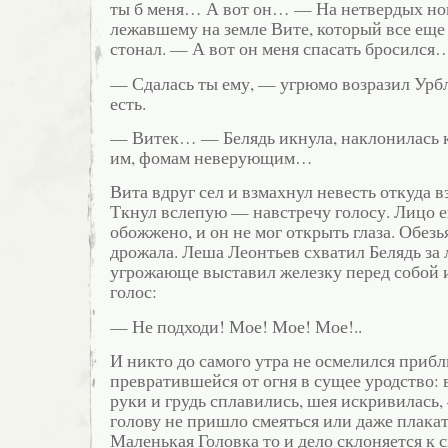
ты б меня… А вот он… — На нетвердых ног
лежавшему на земле Вите, который все еще
стонал. — А вот он меня спасать бросился
— Сдалась ты ему, — угрюмо возразил Урб
есть.
— Витек… — Белядь икнула, наклонилась 
им, фомам неверующим…
Вита вдруг сел и взмахнул невесть откуда 
Ткнул вслепую — навстречу голосу. Лицо е
обожжено, и он не мог открыть глаза. Обезь
дрожала. Леша Леонтьев схватил Белядь за 
угрожающе выставил железку перед собой и
голос:
— Не подходи! Мое! Мое! Мое!..
И никто до самого утра не осмелился прибл
превратившейся от огня в сущее уродство: 
руки и грудь сплавились, шея искривилась,
голову не пришло смеяться или даже плакат
Маленькая Головка то и дело склоняется к 