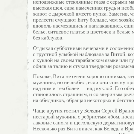
неподвижные стеклянные глаза с серыми м
высокая шея, едва намеченная грудь и нео
живот с дырочкой вместо пупка. Заметив, 
прелести смущают Биту больше, чем хозяйк
вдоволь насмеявшись и наплакавшись, сши
белье, ситцевое платье в цветочек и белые
без каблуков.
Отдыхая субботними вечерами в соломенно
с грустной улыбкой наблюдала за Витой, к
с куклой на своем тарабарском языке или г
обняв за талию и стукая твердыми розовыми
Похоже, Вита не очень хорошо понимал, зач
мужчины, но не любил, если они спьяну пр
над ним и тем более — над куклой. Его обе
становилось страшным, и со звериным рыч
на обидчиков, обращая некоторых в бегство
Чаще других гостил у Беляди Сергей Врано
нестарый мужчина с ребристым лбом, носи
лаковые сапоги и щегольскую дерматинову
Несколько раз Вита видел, как Белядь и Вр