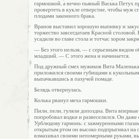
гармошкой, а вечно пьяный Васька Петух 
провертеть в кукле отверстие, чтобы муж с
плодами законного брака.
Вранов выставил хорошую выпивку и закус
торжество завсегдатаев Красной столовой. 
усадили во главе стола и тотчас хором закр
— Без этого нельзя, — с серьезным видом 
младший. — С этого жена и начинается.
Под дружный смех мужиков Вита Маленька
приложился своими губищами к кукольным,
выпачкавшись в пахучей помаде.
Белядь отвернулась.
Колька рванул меха гармошки.
Пили, пели, гуляли допоздна. Вита впервые
попробовал водки и развеселился. Он даже 
Урблюдову гармонь: с зажмуренными глаза
открытым ртом он высоко подпрыгивал на 
взмахивал своими непомерными руками, в