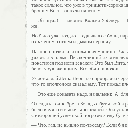
такое сильное, что уже в тридцати-сорока 
брови у Виты запахли паленым.
— Эй! куда! — завопил Колька Урблюд. — Н
же!
Но было уже поздно. Подвывая от боли, па
охваченную огнем и дымом веранду.
Наконец подкатила пожарная машина. Вялы
ударили в пламя. Выскочивший из огня чел
покатился под ноги зевакам. Это был Вита,
белокурую женщину. Его облили водой.
Участковый Леша Леонтьев пробрался через
что-то вполголоса сказал ему. Тот пожал пл
— Это еще доказать надо, начальник. А, б
От сада к толпе брела Белядь с бутылкой в р
было измято и выпачкано землей. Она уста
с нехорошей усмешкой погрозила ему буты
— Что, гад, не вышло по-твоему? Если б я в