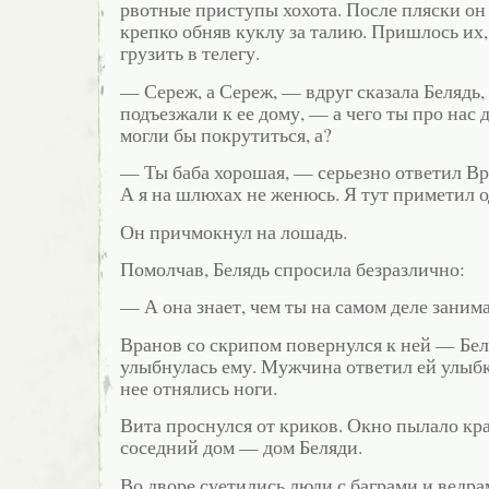
рвотные приступы хохота. После пляски он 
крепко обняв куклу за талию. Пришлось их,
грузить в телегу.
— Сереж, а Сереж, — вдруг сказала Белядь,
подъезжали к ее дому, — а чего ты про нас
могли бы покрутиться, а?
— Ты баба хорошая, — серьезно ответил Вр
А я на шлюхах не женюсь. Я тут приметил
Он причмокнул на лошадь.
Помолчав, Белядь спросила безразлично:
— А она знает, чем ты на самом деле заним
Вранов со скрипом повернулся к ней — Бе
улыбнулась ему. Мужчина ответил ей улыбк
нее отнялись ноги.
Вита проснулся от криков. Окно пылало кр
соседний дом — дом Беляди.
Во дворе суетились люди с баграми и ведр