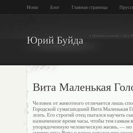
Home
Блог
Главная страница
Прусск
Официальный сайт 
Юрий Буйда
Вита Маленькая Гол
Человек от животного отличается лишь спо
Городской сумасшедший Вита Маленькая Го
лгать. Его строгий отец пытался научить сы
назначенное время часы, чтобы тем самым в
упорядоченную человеческую жизнь, — но н
смерти отца Вита и вовсе остался при своем