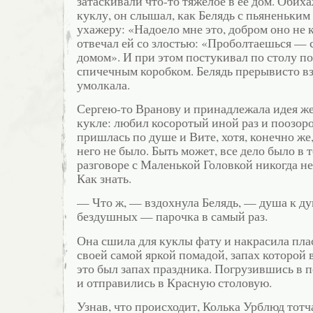
затаскивали что-то тяжелое в ее дом. Обих
куклу, он слышал, как Белядь с пьяненьки
ухажеру: «Надоело мне это, добром оно не 
отвечал ей со злостью: «Проболтаешься — 
домом». И при этом постукивал по столу
спичечным коробком. Белядь прерывисто в
умолкала.
Сергею-то Вранову и принадлежала идея ж
кукле: любил косоротый иной раз и поозор
пришлась по душе и Вите, хотя, конечно же
него не было. Быть может, все дело было в 
разговоре с Маленькой Головкой никогда н
Как знать.
— Что ж, — вздохнула Белядь, — душа к душ
бездушных — парочка в самый раз.
Она сшила для куклы фату и накрасила пл
своей самой яркой помадой, запах которой 
это был запах праздника. Погрузившись в п
и отправились в Красную столовую.
Узнав, что происходит, Колька Урблюд тотч