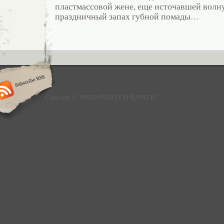
пластмассовой жене, еще источавшей вол
праздничный запах губной помады…
Copyright © 2009 Ð®Ñ€Ð¸Ð¹ Ð‘ÑƒÐ¹Ð´Ð°