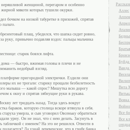
Рассказ
о неряшливой женщиной, перегаром и особенно
в жирной мякоти которых тушили окурки.
Аллес
Аппен
дел бочком на низкой табуретке в прихожей, спрятав
Апрел
 пальто.
Атали
брезентовый плащ, убедился, что шапка сидит ровно,
Бедны
 за руку, привычно подавляя вздох: пальцы мальчика
Беспр
Брать
естнице: старик боялся лифта.
Бронз
Буйда
дома — быстро, вжимая головы в плечи и не
Ванда
приманить недобрый взгляд.
Весела
к платформе пригородной электрички. Ездили они
Вилип
ролеры их не трогали: старику прощали безбилетность
Вита 
емого малыша — какой спрос? Мишутка всю дорогу
ечом к окну и спрятав зябнущие руки в рукава.
Витьк
Вовка
скву лет тридцать назад. Тогда здесь вокруг
Войно
стка бараков, которую столица вскоре втянула в себя.
Все б
а старуха умерла, и сын уговорил Овсеньку обратиться
дали урну. Он не знал, что с нею делать. Засунуть в
Все кл
ть табличкой с именем? На это не решился. Отвезти в
сердц
 полагается? Да узнай деревенские, что в гробу банка