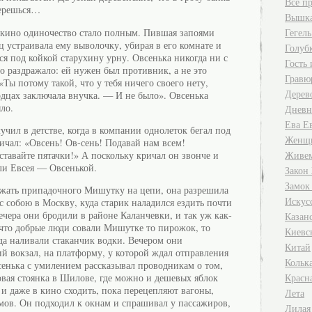
Все п
берешься…
Вышк
ькино одиночество стало полным. Пившая запоями
Гегель
ц устраивала ему выволочку, убирая в его комнате и
Голуб
я под койкой старухину урну. Овсенька никогда ни с
Гость
о раздражало: ей нужен был противник, а не это
Гравю
«Ты потому такой, что у тебя ничего своего нету,
Дерев
дцах заключала внучка. — И не было». Овсенька
ыло.
Дневн
Ева Е
чил в детстве, когда в компании однолеток бегал под
Женщи
ичал: «Овсень! Ов-сень! Подавай нам всем!
Живем
ставайте пятачки!» А поскольку кричал он звонче и
али Евсея — Овсенькой.
Закон
Замок
ржать припадочного Мишутку на цепи, она разрешила
Искус
с собою в Москву, куда старик наладился ездить почти
ечера они бродили в районе Каланчевки, и так уж как-
Казан
 что добрые люди совали Мишутке то пирожок, то
Киевс
гда наливали стаканчик водки. Вечером они
Китай
ий вокзал, на платформу, у которой ждал отправления
Кольк
сенька с умилением рассказывал проводникам о том,
Красна
совая стоянка в Шилове, где можно и дешевых яблок
 и даже в кино сходить, пока перецепляют вагоны,
Лета
мов. Он подходил к окнам и спрашивал у пассажиров,
Лилая