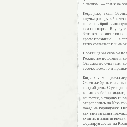
с пеплом, — сраму не о
Когда умер и сын, Овсен
внучка раз-другой в меся
гоняя шваброй валявшуюс
кем не спорил. Внучку эт
безответное костлявище. 
кроме прозвища! — в сер
легко соглашался: и не б
Прозвище же свое он полу
Рождество по домам и кр
Открывайте сундучки, до
веселее всех, то и прозв
Когда внучке надоело де
Овсеньке брать мальчика 
каждый день. С утра до в
то само собой выходило,
конфетку, а старику ино
отправлялись на Казанск
поезд на Вернадовку. Ов
как замечательна трехча
купить, и выпить рюмку,
формируя состав на Каси