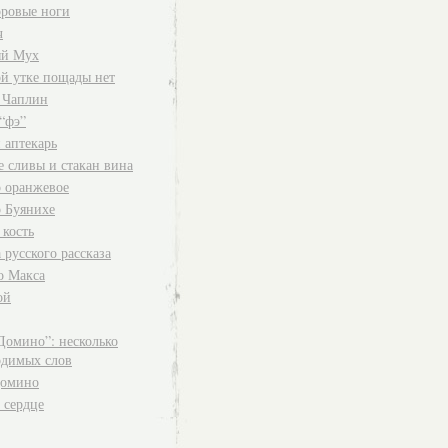
ровые ноги
ч
й Мух
й утке пощады нет
 Чаплин
“фэ”
 аптекарь
е сливы и стакан вина
о оранжевое
о Буянихе
 кость
 русского рассказа
о Макса
ой
Домино”: несколько
одимых слов
омино
 сердце