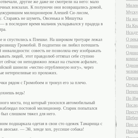
 отвечали, другие же даже не смотрели на него: мало
Милен
чных вокзалах. К полуночи они возвращались домой,
Муску
тдежурившим милиционером Алешей Си-лисом,
у. Стараясь не шуметь, Овсенька и Мишутка
На жи
 — в последнее время мальчик укладывался у прадеда в
На Кр
тра.
Нсцдт
О река
 и спустились к Плешке. На широком тротуаре лежал
прозвищу Громобой. В подпитии он любил потешить
Одинн
 инвалидности: совесть не позволяла ему изображать
Одино
ывать людей, этот правдолюб оттяпал себе ступню
комна
т сейчас он неподвижно лежал на стылом асфальте,
Однон
ийской шинели «честно отрубленную ногу», через
челов
ые нетерпеливые из прохожих.
Орехо
чки рядом с Громобоем и тронул его за плечо.
Отдых
Переп
охнешь ведь!
По Им
ного моста, под который уносился автомобильный
После
 наблюдал постовой милиционер. Старик попытался
Прест
 был слишком тяжел для него.
Шебер
им подшаркала одетая в свои сто одежек Тамарища с
Про э
в авоське. — Эй, хенде хох, руссише собака!
Прода
Прусск