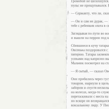
Громобой не шелохнулся.
пульс не прощупывался. В
— Сержанту, что ли, ска
— Он и сам не дурак, —
тебе с ребенком охота в
Заглядывая по пути во в
и вышли на перрон под к
Сбившиеся в кучу татар
Овсенька поздоровался с
пятерню. Татары засмея
усиками над капризно вы
Мальчик посмотрел на ст
— Я сытый, — сказал Овс
Они пробились через гус
товаром, нырнули в щел
забором и спустя нескол
на колесах, когда-то сл
перетаскивали с места на
но вскоре он возвращался
вокзальному люду. У Пиц