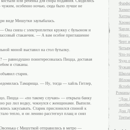
т костыли или ребенка для сбора подаяния. Сходились
Фарфо
 — чужим, особенно ночью, сюда было лучше не
Хими
Хитры
при виде Мишутки заулыбалась.
Хромо
Чарли
— Она сняла с электроплитки кружку с бульоном и
массовый стаканчик. — А вам особое приглашение
Через 
Черт и
Четыр
льной миной выставил на стол бутылку.
Что-т
? — равнодушно поинтересовалась Пицца, доставая
Чудо 
лебом и стаканы.
Чужая
Школа
объявил старик.
Яблок
ведомилась Тамарища. — Ну, тогда — хайль Гитлер,
Ястоб
Романы
ицо, Пицца — «по такому случаю» — открыла банку
“Дон 
но раз лил водку, чокнулся с женщинами. Выпили.
необх
лись закусывать. Старик прислонился спиной к
Дон Д
 стало тепло, и он лениво расстегнул плащ и снял
Третье
 Овсенька с Мишуткой отправились в метро —