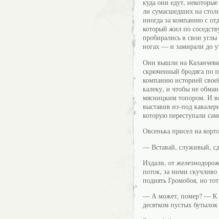
куда они едут, некоторые
ли сумасшедших на столи
иногда за компанию с о
который жил по соседств
пробирались в свои углы
ногах — и замирали до у
Они вышли на Каланчевке
скрюченный бродяга по 
компанию историей своей
калеку, и чтобы не обман
мясницким топором. И во
выставив из-под кавалер
которую переступали сам
Овсенька присел на корто
— Вставай, служивый, сд
Издали, от железнодорож
поток, за ними скучливо
поднять Громобоя, но тот
— А может, помер? — К н
десятком пустых бутылок 