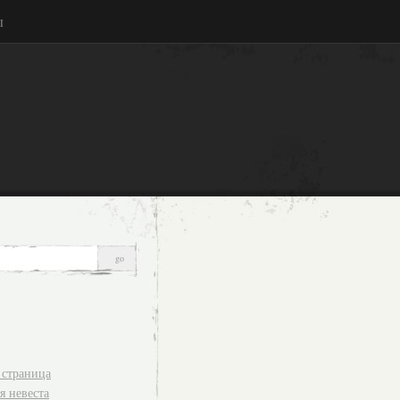
ы
 страница
я невеста