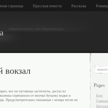
вная страница
Прусская невеста
Рассказы
Роман
Официальный сайт Юрия Буйды
а
й вокзал
Pages
ерил, все ли пуговицы застегнуты, достал из
о валенка спрятанную от внучки бутылку водки и
Блог
рь. Предусмотрительно смазанные с вечера петли не
Главная
Прусска