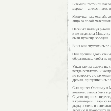
В темной гостиной пахл
мерзко — апельсинами, 
Мишутка, уже одетый, си
лицо за полой материного
Овсенька натянул рыжий 
и не глядя взял Мишутку
были пугающе холодны.
Вниз они спустились по л
Они прошли вдоль стены 
оборачиваясь, чтобы не 
Узкая улочка вывела их 
всегда бесплатно, и конт
по возрасту, а с глухон
дремал, притулившись пл
Сын привез Овсеньку в Мо
военного завода была гор
Спустя год после переезд
в крематорий. Старику вы
дырку в стене и запечата
деревню и похоронить как