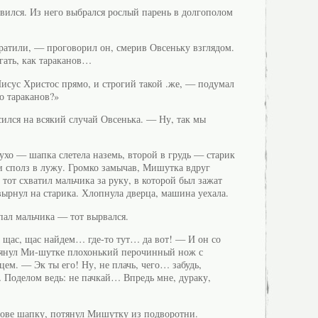
вился. Из него выбрался рослый парень в долгополом
атили, — проговорил он, смерив Овсеньку взглядом.
ать, как тараканов…
исус Христос прямо, и строгий такой .же, — подумал
о тараканов?»
ился на всякий случай Овсенька. — Ну, так мы
ухо — шапка слетела наземь, второй в грудь — старик
 и сполз в лужу. Громко замычав, Мишутка вдруг
 тот схватил мальчика за руку, в которой был зажат
рнул на старика. Хлопнула дверца, машина уехала.
ал мальчика — тот вырвался.
щас, щас найдем… где-то тут… да вот! — И он со
тянул Ми-шутке плохонький перочинный нож с
ем. — Эк ты его! Ну, не плачь, чего… забудь,
Поделом ведь: не пачкай… Впредь мне, дураку,
лове шапку, потянул Мишутку из подворотни.