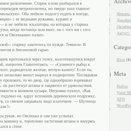
Archiv
бимое развлечение. Старик плохо разбирался в
переходов метрополитена, но твердо знал главное:
Январь 
омольскую». Оба любили подолгу ездить в поезде,
юции» с ее медными ружьями, курами и
Декабрь
 и не любили эскалаторы, на которых у старика
Октябрь
тка, когда лестница шла вниз, ни с того ни с сего
Август 
ся за Овсенькино пальто.
кой»: старику захотелось по нужде. Темнело. В
Catego
снегом и бензиновой гарью.
тарик протолкался через толпу, колготившуюся вокруг
Blog
(8)
ой, напротив Главпочтамта, — «Сушеного рыбца к
лото, радиодетали желтые, ветхую валюту! Если ты,
Meta
ез несколько минут нырнул в подворотню. Поглядывая
у прохожих, то во двор, где однообразно взревывал
 он расстегнул штаны и закряхтел от удовольствия,
Войти
 тяжести в мочевом пузыре. Негромко пукнул. «Как
Valid
X
 подумал он, вдруг вспомнив деревенскую подружку,
XFN
нув, со смехом закрывала лицо платочком. — Шутница
WordPre
вали?»
за рукав, но Овсенька и сам уже услыхал
а машину и, торопливо застегивая штаны и жмурясь
ался к стене.