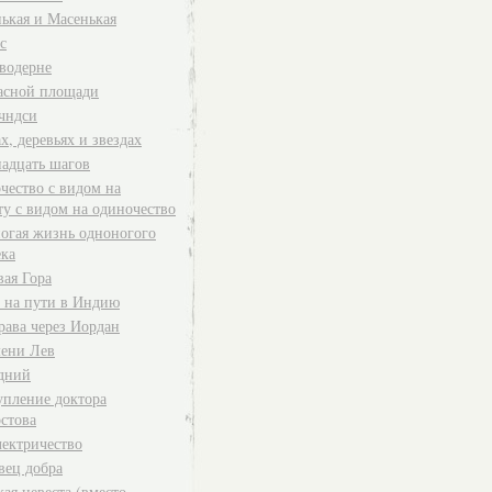
ькая и Масенькая
с
водерне
асной площади
чндси
х, деревьях и звездах
адцать шагов
чество с видом на
ту с видом на одиночество
огая жизнь одноногого
ека
вая Гора
 на пути в Индию
рава через Иордан
ени Лев
дний
упление доктора
стова
лектричество
вец добра
ая невеста (вместо