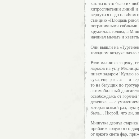
кататься: это было их лю
хитросплетении линий и 
вернуться надо на «Комс
станцию «Площадь револ
пограничными собаками —
кружилась голова, а Мишу
начинал мычать и хватать
Они вышли на «Тургеневс
холодном воздухе пахло 
Взяв мальчика за руку, с
ларьков на углу Мясницк
пивку задаром! Куплю зо
сука, еще раз…» — и чер
то на бегущих по тротуар
автомобильный двигатель,
освобождаясь от горячей
девушка, — с умилением
которая всякий раз, пук
была… Нюрой, что ли, з
Мишутка дернул старика 
приближающуюся со двор
от яркого света фар, приж