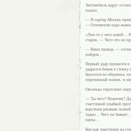
Автомобиль вдруг остано
пальто.
— В сортир Москву превр
— Огнеметом надо выжиг
«Лик-то у него какой… И
старик. — Чего это он пр
— Ваша правда, — соглас
пойдем…
Первый удар пришелся в 
ударился боком в стенку
бросился на обидчика, но
перочинный ножик, и швы
Овсенька торопливо ощуп
— Ты чего? Ножичек? Да 
счастливой улыбкой про
коротким ржавым лезвийц
ладно… Чего не бывает… 
наука…
Кое-как пристроив на го