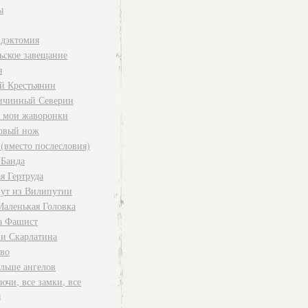
ы
дэктомия
ьское завещание
я
й Крестьянин
ичинный Северин
я мои жаворонки
овый нож
 (вместо послесловия)
 Банда
я Гертруда
ут из Вилипутии
Маленькая Головка
а Фашист
 и Скарлатина
во
ольше ангелов
ючи, все замки, все
а