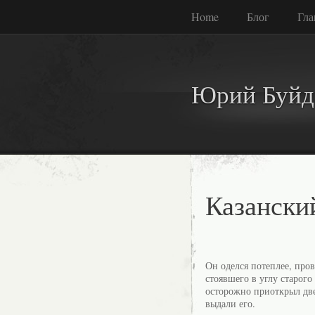
Home
Блог
Гла
Юрий Буйд
Казански
Он оделся потеплее, пров
стоявшего в углу старог
осторожно приоткрыл две
выдали его.