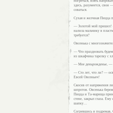
погреться, взять напрока
здесь, разумеется, свои
соваться.
Сухая и желчная Пицца 
— Золотой мой пришел! 
налила мальчику в пласт
требуется?
Овсенька с многозначите
— Что праздновать будем
из шкафчика тарелку с х
— Мое деньрожденье, — 
— Сто лет, что ли? — ос
Евсей Овсеньич!
Скосив от напряжения л
шпротов. Овсенька береж
Пицца и Та-марища приня
стене, закрыл глаза. Ему
шапку…
Согревшись и подремав,