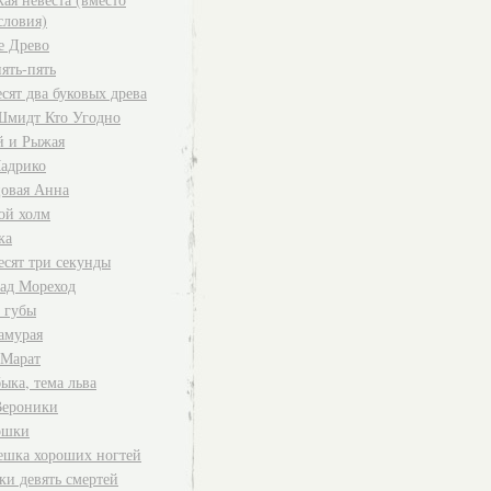
словия)
е Древо
ять-пять
сят два буковых древа
Шмидт Кто Угодно
 и Рыжая
адрико
овая Анна
ой холм
ка
есят три секунды
ад Мореход
 губы
амурая
 Марат
ыка, тема льва
Вероники
ошки
ешка хороших ногтей
ки девять смертей