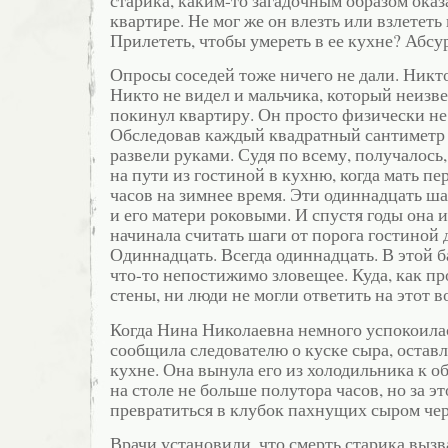
квартире. Не мог же он влезть или взлетет
Прилететь, чтобы умереть в ее кухне? Абсу
Опросы соседей тоже ничего не дали. Никто
Никто не видел и мальчика, который неизв
покинул квартиру. Он просто физически не 
Обследовав каждый квадратный сантиметр
развели руками. Судя по всему, получалось,
на пути из гостиной в кухню, когда мать пе
часов на зимнее время. Эти одиннадцать ша
и его матери роковыми. И спустя годы она 
начинала считать шаги от порога гостиной 
Одиннадцать. Всегда одиннадцать. В этой 
что-то непостижимо зловещее. Куда, как п
стены, ни люди не могли ответить на этот в
Когда Нина Николаевна немного успокоилас
сообщила следователю о куске сыра, оставл
кухне. Она вынула его из холодильника к о
на столе не больше полутора часов, но за э
превратиться в клубок пахнущих сыром чер
Врачи установили, что смерть старика выз