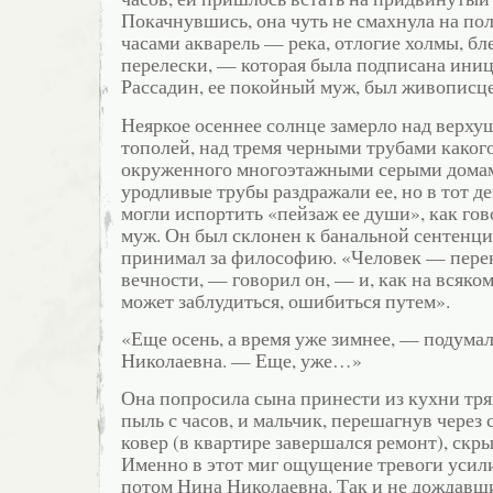
Покачнувшись, она чуть не смахнула на по
часами акварель — река, отлогие холмы, б
перелески, — которая была подписана иниц
Рассадин, ее покойный муж, был живописц
Неяркое осеннее солнце замерло над верх
тополей, над тремя черными трубами какого
окруженного многоэтажными серыми дома
уродливые трубы раздражали ее, но в тот д
могли испортить «пейзаж ее души», как го
муж. Он был склонен к банальной сентенци
принимал за философию. «Человек — пере
вечности, — говорил он, — и, как на всяком
может заблудиться, ошибиться путем».
«Еще осень, а время уже зимнее, — подума
Николаевна. — Еще, уже…»
Она попросила сына принести из кухни тр
пыль с часов, и мальчик, перешагнув через
ковер (в квартире завершался ремонт), скры
Именно в этот миг ощущение тревоги усил
потом Нина Николаевна. Так и не дождавш