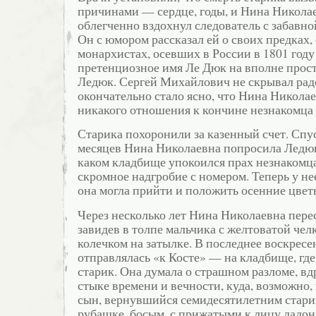
причинами — сердце, годы, и Нина Николае
облегченно вздохнул следователь с забавн
Он с юмором рассказал ей о своих предках
монархистах, осевших в России в 1801 год
претенциозное имя Ле Дюк на вполне прос
Ледюк. Сергей Михайлович не скрывал радо
окончательно стало ясно, что Нина Николае
никакого отношения к кончине незнакомца
Старика похоронили за казенный счет. Спу
месяцев Нина Николаевна попросила Ледюк
каком кладбище упокоился прах незнакомца
скромное надгробие с номером. Теперь у не
она могла прийти и положить осенние цвет
Через несколько лет Нина Николаевна перес
завидев в толпе мальчика с желтоватой че
колечком на затылке. В последнее воскресе
отправлялась «к Косте» — на кладбище, гд
старик. Она думала о страшном разломе, в
стыке времени и вечности, куда, возможно,
сын, вернувшийся семидесятилетним стари
рубашке, босым, с прижатыми к лицу ладон