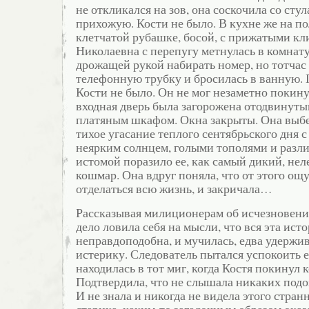
не откликался на зов, она соскочила со стул
прихожую. Кости не было. В кухне же на по
клетчатой рубашке, босой, с прижатыми кл
Николаевна с перепугу метнулась в комнату
дрожащей рукой набирать номер, но тотча
телефонную трубку и бросилась в ванную. 
Кости не было. Он не мог незаметно покину
входная дверь была загорожена отодвинуты
платяным шкафом. Окна закрыты. Она выбе
тихое угасание теплого сентябрьского дня 
неярким солнцем, голыми тополями и разли
истомой поразило ее, как самый дикий, не
кошмар. Она вдруг поняла, что от этого ощ
отделаться всю жизнь, и закричала…
Рассказывая милиционерам об исчезновении
дело ловила себя на мысли, что вся эта ист
неправдоподобна, и мучилась, едва удержив
истерику. Следователь пытался успокоить ее
находилась в тот миг, когда Костя покинул 
Подтвердила, что не слышала никаких подо
И не знала и никогда не видела этого стран
старика, каким-то загадочным образом оказ