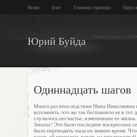
Home
Блог
Главная страница
Прусск
Официальный сайт 
Юрий Буйда
Одиннадцать шагов
Много раз впоследствии Нина Николаевна 
вспомнить, что же так беспокоило ее в тот д
случилось несчастье, изменившее ее жизнь.
Запахи? Это было последнее воскресенье се
было переводить часы на зимнее время. Что
часов, ей пришлось встать на придвинутый 