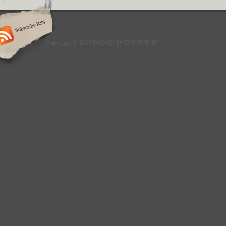
Copyright © 2009 Ð®Ñ€Ð¸Ð¹ Ð‘ÑƒÐ¹Ð´Ð°