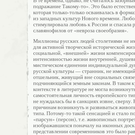
В те времена, однако, не считалось зазорны
подражание Такому-то». Это было естестве
которая только-только осваивалась в форм
из западных культур Нового времени. Любо
стимулировала любовь к России и спасала 
славянофилов от «невроза своеобразия».
Миллионы русских людей столетиями не и
для активной творческой исторической жиз
социальной, «внешней» жизни компенсиро
интенсивностью жизни внутренней, душевн
мистическом единении индивидуальной душ
русской культуры — странник, не имеющий 
отшельник, живущий вне социальных связе
подчиняющийся земным законам. В таком к
контексте в литературе не могла возникнут
самостоятельная личность европейского тип
не нуждалась бы в санкциях извне, сверху. 
причинам возникнуть и развиваться живоп
типа. Потому-то такой сенсацией и стало 
«парсун» (персон), т.е. живописных портре
изображавшихся поначалу на иконных доск
представлении современников это было ра