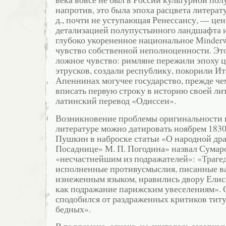
напротив, это была эпоха расцвета литерат
д., почти не уступающая Ренессансу, — це
детализацией полупустынного ландшафта и
глубоко укорененное национальное Minderwe
чувство собственной неполноценности. Это
ложное чувство: римляне пережили эпоху ц
этрусков, создали республику, покорили И
Апеннинах могучее государство, прежде че
вписать первую строку в историю своей л
латинский перевод «Одиссеи».
Возникновение проблемы оригинальности 
литературе можно датировать ноябрем 1830 
Пушкин в наброске статьи «О народной др
Посаднице» М. П. Погодина» назвал Сумар
«несчастнейшим из подражателей»: «Трагед
исполненные противусмыслия, писанные в
изнеженным языком, нравились двору Елиса
как подражание парижским увеселениям».
сподобился от раздраженных критиков титу
бедных».