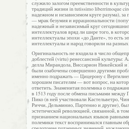
служило залогом преемственности в культу
традиций жизни in tutissimo liberrimoque circ
надежном и независимом круге разума), за 
— мрак безумия и иррациональности (попу
надежный и независимый круг сегодняшни
интеллектуалов вряд ли шире того, в кото
интеллектуалы эпохи «до Данте», то есть эп
интеллектуалы и народ говорили на разных 
Оригинальность не входила в число общеп
доблестей (virtu) ренессансной культуры: 
делла Мирандола, Виссарион Никейский и
были озабочены совершенно другими проб
именно подражать — Цицерону с Вергилие
хорошим писателям — вот вопрос, на кото
ответить. Знаменитая полемика о подражан
в 1513 году после обмена письмами между 
Пико (в ней участвовали Кастельветро, Чи
Риччи, Дельминио, Партенио и другие), бы
эстетической революцией, связанной, в том 
признанием национальных языков равными
полемики текст воспринимался главным об
средоточие потаенных значений, нуждающи