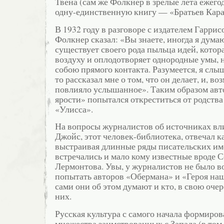
Твена (сам же Фолкнер в зрелые лета ежег
одну-единственную книгу — «Братьев Кара
В 1932 году в разговоре с издателем Гарр
Фолкнер сказал: «Вы знаете, иногда я думаю
существует своего рода пыльца идей, котор
воздуху и оплодотворяет однородные умы,
собою прямого контакта. Разумеется, я слы
то рассказал мне о том, что он делает, и, во
повлияло услышанное». Таким образом ав
ярости» попытался откреститься от родства
«Улисса».
На вопросы журналистов об источниках в
Джойс, этот человек-библиотека, отвечал к
выстраивая длинные ряды писательских им
встречались и мало кому известные вроде 
Лермонтова. Увы, у журналистов не было 
попытать авторов «Обермана» и «Героя наш
сами они об этом думают и кто, в свою очер
них.
Русская культура с самого начала формиро
множества заимствованных с Запада (в том 