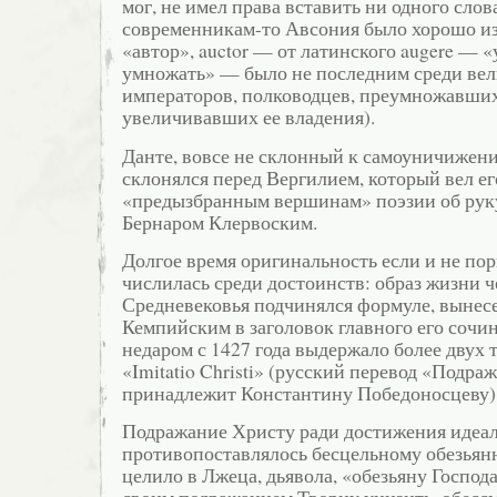
мог, не имел права вставить ни одного слова
современникам-то Авсония было хорошо из
«автор», auctor — от латинского augere — 
умножать» — было не последним среди ве
императоров, полководцев, преумножавших
увеличивавших ее владения).
Данте, вовсе не склонный к самоуничижен
склонялся перед Вергилием, который вел ег
«предызбранным вершинам» поэзии об руку
Бернаром Клервоским.
Долгое время оригинальность если и не пор
числилась среди достоинств: образ жизни 
Средневековья подчинялся формуле, выне
Кемпийским в заголовок главного его сочин
недаром с 1427 года выдержало более двух 
«Imitatio Christi» (русский перевод «Подр
принадлежит Константину Победоносцеву)
Подражание Христу ради достижения идеа
противопоставлялось бесцельному обезьян
целило в Лжеца, дьявола, «обезьяну Господ