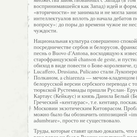
воспринимавшейся как Запад) идей и форм,
«вторичности» не занимала и не могла зан
интеллектуалов вплоть до начала дебатов 
вопросу»: до поры до времени чужое не не
чуждости.
Национальная культура совершенно спокой
посредничестве сербов и белорусов, франк
песнь о Buovo d’Antonа, восходящую к извес
старофранцузской chanson de geste, и пуст
обиход в виде повести о Бове-королевиче, г
Lucaffero, Drusiana, Pulicano стали Лукопе
Полканом, a chiarenza — мечом-кладенцом 
белорусской версии сербского перевода с то
тюркской Рустемиады пришли Руслан- Ерус
Картаус (Кейкаус) и князь Данила Белый (Б
Греческий «кентаурас», т.е. кентавр, поска
Московии экзотическим Китоврасом. Проб
можно было бы обозначить оппозицией «imi
adumbrare», просто не существовало.
Труды, которые ставят целью доказать, что 
века вовсе не был в России культурной по