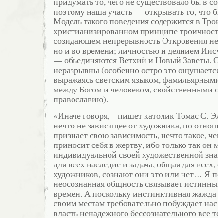
придумать то, чего не существовало бы в с
поэтому наша участь — открывать то, что бы
Модель такого поведения содержится в Трои
христианизированном принципе троичност
созидающем непрерывность Откровения не 
но и во времени; личностью и деянием Иису
— обьединяются Ветхий и Новый Заветы. О
неразрывны (особенно остро это ощущается 
выражаясь светским языком, фамильярным
между Богом и человеком, свойственными о
православию).
«Иначе говоря, – пишет католик Томас С. Э
нечто не зависящее от художника, по отно
признает свою зависимость, нечто такое, че
приносит себя в жертву, ибо только так он 
индивидуальной своей художественной зн
для всех наследие и задача, общая для всех
художников, сознают они это или нет… Я п
неосознанная общность связывает истинны
времен. А поскольку инстинктивная жажда 
своим местам требовательно побуждает нас 
власть ненадежного бессознательного все т