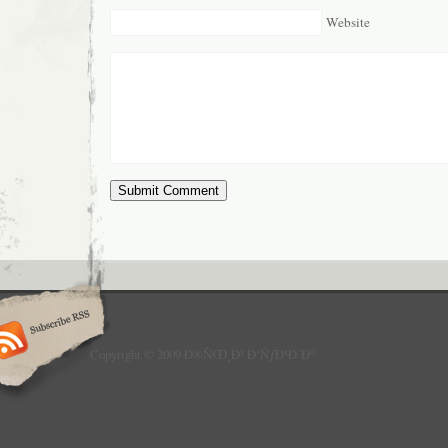
Website
Copyright © 2009 Ð®Ñ€Ð¸Ð¹ Ð‘ÑƒÐ¹Ð´Ð°