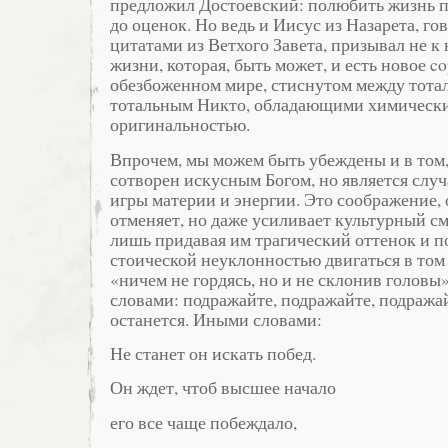
предложил Достоевский: полюбить жизнь п
до оценок. Но ведь и Иисус из Назарета, 
цитатами из Ветхого Завета, призывал не к 
жизни, которая, быть может, и есть новое co
обезбоженном мире, стиснутом между тота
тотальным Никто, обладающими химически
оригинальностью.
Впрочем, мы можем быть убеждены и в том,
сотворен искусным Богом, но является слу
игры материи и энергии. Это соображение, 
отменяет, но даже усиливает культурный с
лишь придавая им трагический оттенок и п
стоической неуклонностью двигаться в том
«ничем не гордясь, но и не склонив головы
словами: подражайте, подражайте, подражай
останется. Иными словами:
Не станет он искать побед.
Он ждет, чтоб высшее начало
его все чаще побеждало,