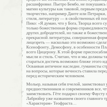
расшифровке. Пьетро Бембо, не покушаясь
магию культуры как таковой, первым пред
творчество, например Данте или Петрарки, 
стиля, литературу — в свойственных ей по
Пико: «Я думаю, что у Бога, Творца всего су
только божественная форма справедливост
других добродетелей, но также и божестве
прекрасной литературы, совершенная форма
лицезреть — насколько это возможно сдел
Ксенофонту, Демосфену, в особенности Пл
всего Цицерону. К этой форме приспосабл
мысли и стиль. Считаю, что и мы должны та
стараться достичь возможно ближе этого ид
Осваивая античное наследие, гуманисты ст
на вопросы, которые вечносгь ставила пере
перед историческим человеком.
Мольер, называя себя пчелой, заимствовал 
предшественников и современников все, ч
заимствовать. Гёте подарил своему Фаусту
Лабрюйер уже названием своего главного т
«Характерам» Теофраста…