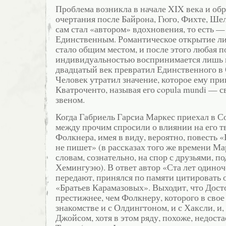
Проблема возникла в начале XIX века и об
очертания после Байрона, Гюго, Фихте, Ше
сам стал «автором» вдохновения, то есть —
Единственным. Романтическое открытие ли
стало общим местом, и после этого любая 
индивидуальностью воспринимается лишь 
двадцатый век превратил Единственного в
Человек утратил значение, которое ему пр
Кватроченто, называя его copula mundi —
звеном.
Когда Габриель Гарсиа Маркес приехал в С
между прочим спросили о влиянии на его т
Фолкнера, имея в виду, вероятно, повесть
не пишет» (в рассказах того же времени Мар
словам, сознательно, на спор с друзьями, п
Хемингуэю). В ответ автор «Ста лет одиноч
передают, принялся по памяти цитировать 
«Братьев Карамазовых». Выходит, что Дост
престижнее, чем Фолкнеру, которого в свое
знакомстве и с Олдингтоном, и с Хаксли, и,
Джойсом, хотя в этом ряду, похоже, недост