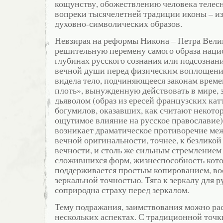
кощунству, обожествлению человека телесн
вопреки тысячелетней традиции иконы – и
духовно-символических образов.
Невзирая на реформы Никона – Петра Велик
решительную перемену самого образа наци
глубинах русского сознания или подсознан
вечной души перед физическим воплощение
видела тело, подчиняющееся законам време
плоть», вынужденную действовать в мире, 
дьяволом (образ из ересей французских кат
богумилов, оказавших, как считают некото
ощутимое влияние на русское православие)
возникает драматическое противоречие ме
вечной оригинальности, точнее, к безлико
вечности, и столь же сильным стремлением
сложившихся форм, жизнеспособность кот
поддерживается простым копированием, во
зеркальной точностью. Тяга к зеркалу для р
соприродна страху перед зеркалом.
Тему подражания, заимствования можно ра
нескольких аспектах. С традиционной точки