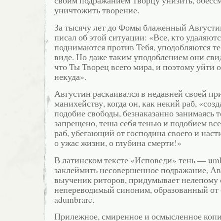
своим подражанием Творцу унизить, обесс
уничтожить творение.
За тысячу лет до Фомы блаженный Августи
писал об этой ситуации: «Все, кто удаляютс
поднимаются против Тебя, уподобляются т
виде. Но даже таким уподоблением они сви
что Ты Творец всего мира, и поэтому уйти 
некуда».
Августин раскаивался в недавней своей п
манихейству, когда он, как некий раб, «созд
подобие свободы, безнаказанно занимаясь т
запрещено, теша себя тенью и подобием в
раб, убегающий от господина своего и наст
о ужас жизни, о глубина смерти!»
В латинском тексте «Исповеди» тень — um
заклеймить несовершенное подражание, Ав
выученик риторов, придумывает нелепому
непереводимый синоним, образованный от 
adumbrare.
Прилежное, смиренное и осмысленное коп