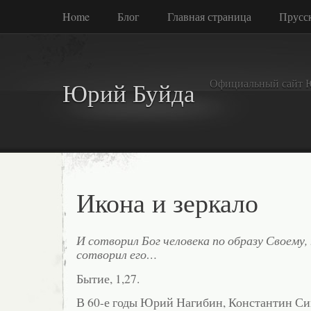
Home
Блог
Главная страница
Прусск
Официальный сайт 
Юрий Буйда
Икона и зеркало
И сотворил Бог человека по образу Своему
сотворил его…
Бытие, 1,27.
В 60-е годы Юрий Нагибин, Константин С