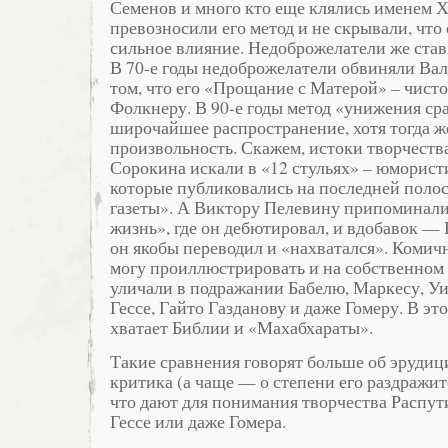
Семенов и много кто еще клялись именем Х
превозносили его метод и не скрывали, что 
сильное влияние. Недоброжелатели же став
В 70-е годы недоброжелатели обвиняли Вал
том, что его «Прощание с Матерой» – чист
Фолкнеру. В 90-е годы метод «унижения с
широчайшее распространение, хотя тогда же
произвольность. Скажем, истоки творчест
Сорокина искали в «12 стульях» – юморист
которые публиковались на последней поло
газеты». А Виктору Пелевину припоминал
жизнь», где он дебютировал, и вдобавок — 
он якобы переводил и «нахватался». Комичн
могу проиллюстрировать и на собственном
уличали в подражании Бабелю, Маркесу, Уи
Гессе, Гайто Газданову и даже Гомеру. В эт
хватает Библии и «Махабхараты».
Такие сравнения говорят больше об эрудиц
критика (а чаще — о степени его раздражит
что дают для понимания творчества Распут
Гессе или даже Гомера.