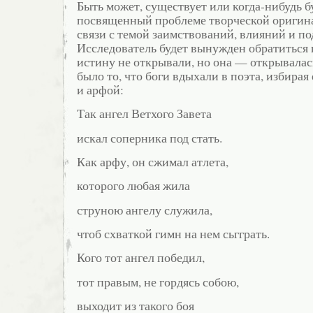
Быть может, существует или когда-нибудь бу
посвященный проблеме творческой оригин
связи с темой заимствований, влияний и п
Исследователь будет вынужден обратиться 
истину не открывали, но она — открывалас
было то, что боги вдыхали в поэта, избирая
и арфой:
Так ангел Ветхого Завета
искал соперника под стать.
Как арфу, он сжимал атлета,
которого любая жила
струною ангелу служила,
чтоб схваткой гимн на нем сьгграть.
Кого тот ангел победил,
тот правым, не гордясь собою,
выходит из такого боя