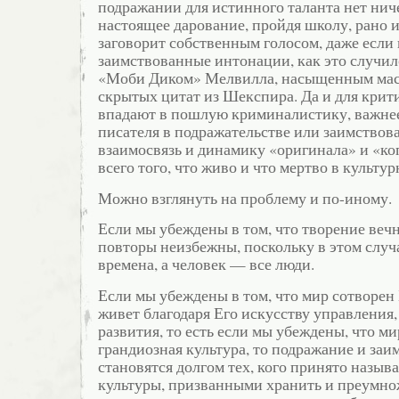
подражании для истинного таланта нет нич
настоящее дарование, пройдя школу, рано 
заговорит собственным голосом, даже если
заимствованные интонации, как это случило
«Моби Диком» Мелвилла, насыщенным мас
скрытых цитат из Шекспира. Да и для крити
впадают в пошлую криминалистику, важнее
писателя в подражательстве или заимствов
взаимосвязь и динамику «оригинала» и «ко
всего того, что живо и что мертво в культу
Можно взглянуть на проблему и по-иному.
Если мы убеждены в том, что творение вечн
повторы неизбежны, поскольку в этом случ
времена, а человек — все люди.
Если мы убеждены в том, что мир сотворен
живет благодаря Его искусству управления,
развития, то есть если мы убеждены, что ми
грандиозная культура, то подражание и заи
становятся долгом тех, кого принято назыв
культуры, призванными хранить и преумно