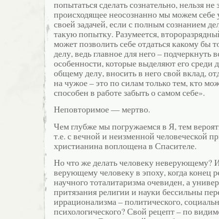
попытаться сделать сознательно, нельзя не 
происходящее неосознанно мы можем себе у
своей задачей, если с полным сознанием д
такую попытку. Разумеется, второразрядны
может позволить себе отдаться какому бы 
делу, ведь главное для него – подчеркнуть в
особенности, которые выделяют его среди 
общему делу, вносить в него свой вклад, от
на чужое – это по силам только тем, кто мож
способен в работе забыть о самом себе».
Неповторимое — мертво.
Чем глубже мы погружаемся в Я, тем вероят
т.е. с вечной и неизменной человеческой пр
христианина воплощена в Спасителе.
Но что же делать человеку неверующему? И
верующему человеку в эпоху, когда конец р
научного тоталитаризма очевиден, а униве
притязания религии и науки бессильны пер
иррационализма – политического, социальн
психологического? Свой рецепт – по види